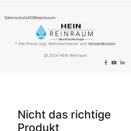
Datenschutz
AGB
Impressum
* Alle Preise zzgl. Mehrwertsteuer und
Versandkosten
@ 2024 HEIN Reinraum
Aktionsangebot
Mit dem
Gutschein-Code
Nicht das richtige
INSPEC30
erhalten Sie
30
Produkt
% Rabatt
auf