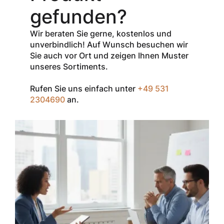
den Netto-
gefunden?
Verkaufspreis
aller Produkte
Wir beraten Sie gerne, kostenlos und
der Marke
unverbindlich! Auf Wunsch besuchen wir
InSpec von
Sie auch vor Ort und zeigen Ihnen Muster
Redditch
unseres Sortiments.
Medical.
Rufen Sie uns einfach unter
+49 531
Zum Einlösen
2304690
an.
geben Sie den
Gutschein im
Warenkorb oder
an der Kasse
ein.
Der Gutschein ist
nur einmal pro
Kunde
einsetzbar und
nicht
kombinierbar mit