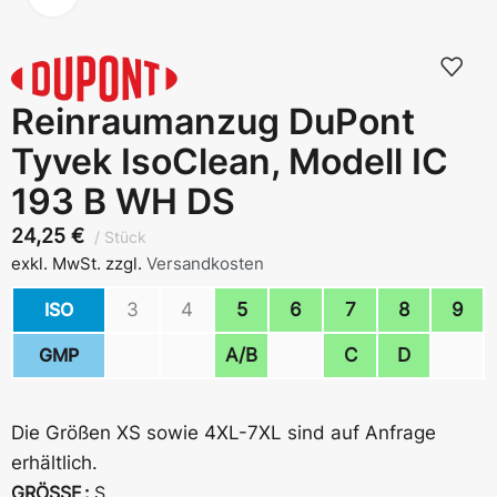
Reinraumanzug DuPont
Tyvek IsoClean, Modell IC
193 B WH DS
24,25
€
Stück
exkl. MwSt.
zzgl.
Versandkosten
ISO
3
4
5
6
7
8
9
GMP
A/B
C
D
Die Größen XS sowie 4XL-7XL sind auf Anfrage
erhältlich.
GRÖSSE
S