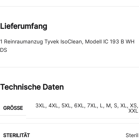
Lieferumfang
1 Reinraumanzug Tyvek IsoClean, Modell IC 193 B WH
DS
Technische Daten
3XL
,
4XL
,
5XL
,
6XL
,
7XL
,
L
,
M
,
S
,
XL
,
XS
,
GRÖSSE
XXL
STERILITÄT
Steril