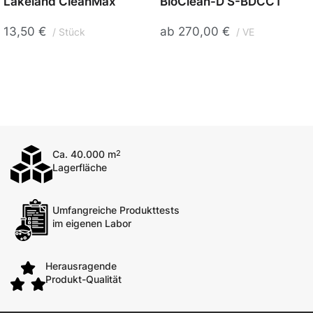
Lakeland CleanMax
BioClean-D S-BDCCT
13,50
€
ab
270,00
€
Stück
VE
Ca. 40.000 m
2
Lagerfläche
Umfangreiche Produkttests
im eigenen Labor
Herausragende
Produkt-Qualität