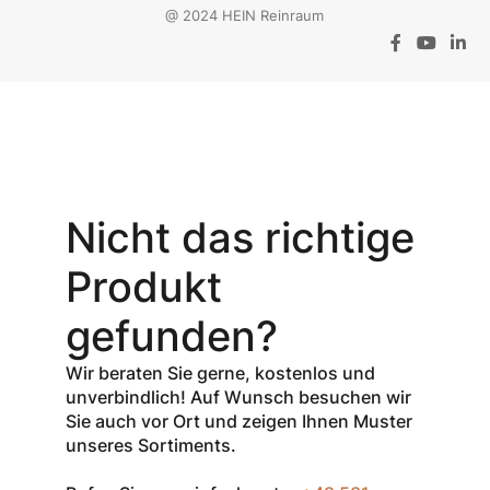
@ 2024 HEIN Reinraum
Aktionsangebot
Mit dem
Gutschein-Code
Nicht das richtige
INSPEC30
erhalten Sie
30
Produkt
% Rabatt
auf
den Netto-
gefunden?
Verkaufspreis
aller Produkte
Wir beraten Sie gerne, kostenlos und
der Marke
unverbindlich! Auf Wunsch besuchen wir
InSpec von
Sie auch vor Ort und zeigen Ihnen Muster
Redditch
unseres Sortiments.
Medical.