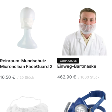
Reinraum-Mundschutz
EXTRA GROSS
Einweg-Bartmaske
Micronclean FaceGuard 2
462,90
€
16,50
€
1000 Stück
20 Stück