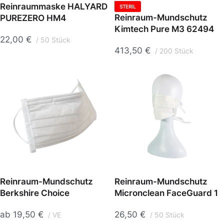
Reinraummaske HALYARD
STERIL
Reinraum-Mundschutz
PUREZERO HM4
Kimtech Pure M3 62494
22,00
€
50 Stück
413,50
€
200 Stück
Reinraum-Mundschutz
Reinraum-Mundschutz
Berkshire Choice
Micronclean FaceGuard 1
ab
19,50
€
26,50
€
VE
50 Stück