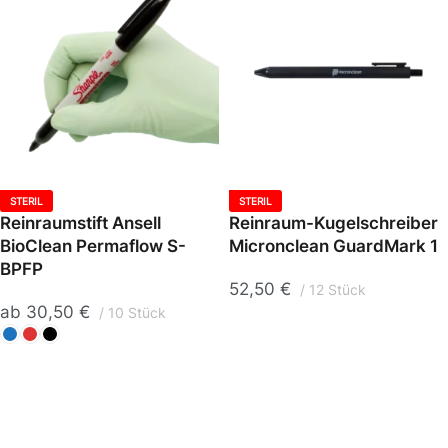
STERIL
STERIL
Reinraumstift Ansell
Reinraum-Kugelschreiber
BioClean Permaflow S-
Micronclean GuardMark 1
BPFP
52,50
€
12 Stück
ab
30,50
€
10 Stück