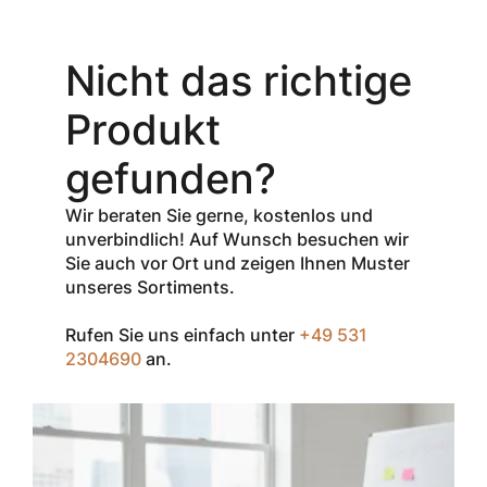
Aktionsangebot
Mit dem
Gutschein-Code
Nicht das richtige
INSPEC30
erhalten Sie
30
Produkt
% Rabatt
auf
den Netto-
gefunden?
Verkaufspreis
aller Produkte
Wir beraten Sie gerne, kostenlos und
der Marke
unverbindlich! Auf Wunsch besuchen wir
InSpec von
Sie auch vor Ort und zeigen Ihnen Muster
Redditch
unseres Sortiments.
Medical.
Rufen Sie uns einfach unter
+49 531
Zum Einlösen
2304690
an.
geben Sie den
Gutschein im
Warenkorb oder
an der Kasse
ein.