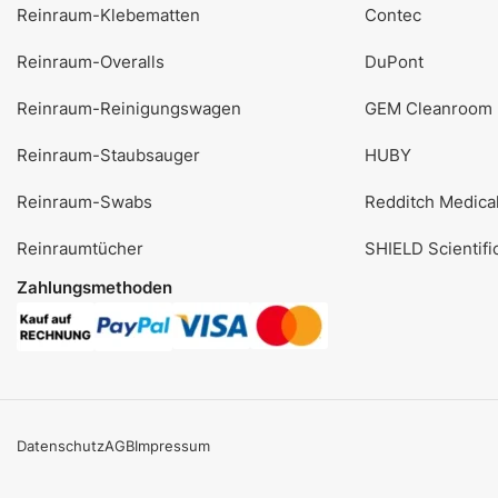
Reinraum-Klebematten
Contec
Reinraum-Overalls
DuPont
Reinraum-Reinigungswagen
GEM Cleanroom
Reinraum-Staubsauger
HUBY
Reinraum-Swabs
Redditch Medica
Reinraumtücher
SHIELD Scientifi
Zahlungsmethoden
Datenschutz
AGB
Impressum