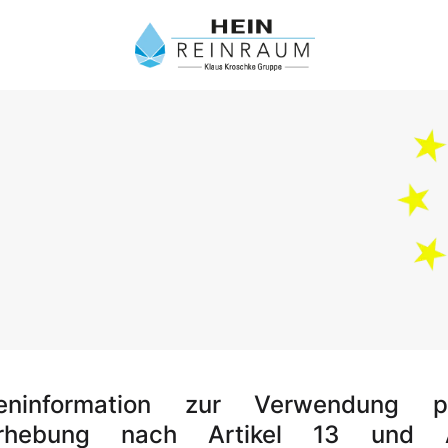
n
eninformation zur Verwendung p
erhebung nach Artikel 13 und A