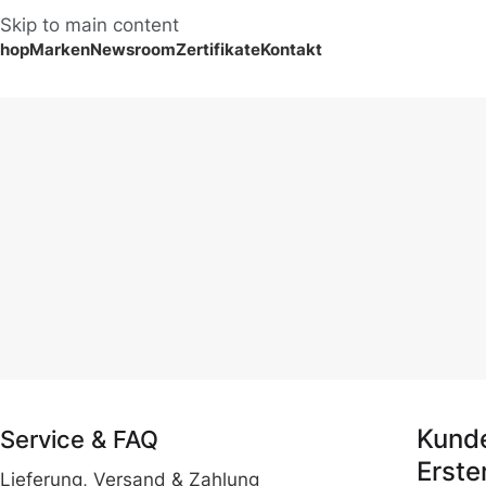
Skip to main content
hop
Marken
Newsroom
Zertifikate
Kontakt
Information für Neukunde
Kund
Service & FAQ
Erst
Lieferung, Versand & Zahlung