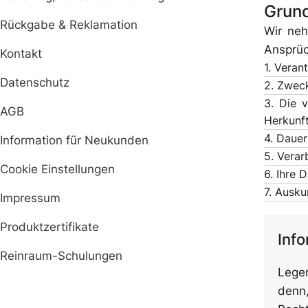
Grun
Rückgabe & Reklamation
Wir neh
Ansprü
Kontakt
1. Veran
Datenschutz
2. Zweck
3. Die 
AGB
Herkunf
4. Dauer
Information für Neukunden
5. Verar
Handschuhe
Hauben
Cookie Einstellungen
6. Ihre 
7. Ausku
Impressum
Produktzertifikate
Info
Overalls & Kittel
Schürzen
Reinraum-Schulungen
Lege
denn,