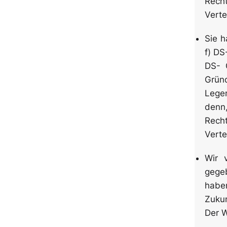
Rech
Schutzbrillen
Schuhe
Verte
Sie h
f) DS
Zwischenbekleidung
Gehörschutz
DS- G
Grün
Lege
denn,
Rech
Verte
Wir 
gege
haben
Zukun
Der W