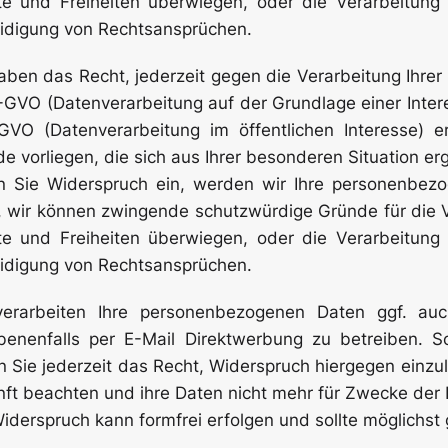
te und Freiheiten überwiegen, oder die Verarbeitun
Überschuhe
idigung von Rechtsansprüchen.
aben das Recht, jederzeit gegen die Verarbeitung Ihrer D
-GVO (Datenverarbeitung auf der Grundlage einer Interes
Mehrweg-
VO (Datenverarbeitung im öffentlichen Interesse) e
Bekleidung
de vorliegen, die sich aus Ihrer besonderen Situation er
n Sie Widerspruch ein, werden wir Ihre personenbezo
 wir können zwingende schutzwürdige Gründe für die 
te und Freiheiten überwiegen, oder die Verarbeitun
idigung von Rechtsansprüchen.
verarbeiten Ihre personenbezogenen Daten ggf. au
benenfalls per E-Mail Direktwerbung zu betreiben. S
 Sie jederzeit das Recht, Widerspruch hiergegen einzul
ft beachten und ihre Daten nicht mehr für Zwecke der
iderspruch kann formfrei erfolgen und sollte möglichst