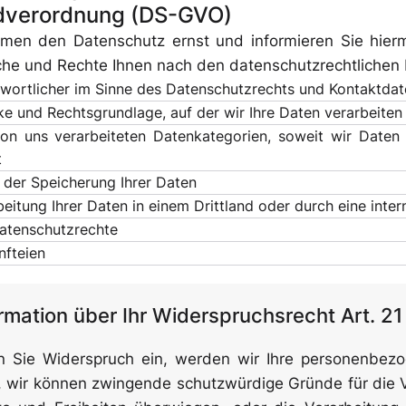
dverordnung (DS-GVO)
men den Datenschutz ernst und informieren Sie hierm
che und Rechte Ihnen nach den datenschutzrechtlichen
twortlicher im Sinne des Datenschutzrechts und Kontaktda
e und Rechtsgrundlage, auf der wir Ihre Daten verarbeiten
von uns verarbeiteten Datenkategorien, soweit wir Daten 
t
 der Speicherung Ihrer Daten
beitung Ihrer Daten in einem Drittland oder durch eine inter
Atem- &
Mundschutz
Datenschutzrechte
nfteien
rmation über Ihr Widerspruchsrecht Art. 
Ärmelschoner
n Sie Widerspruch ein, werden wir Ihre personenbezo
 wir können zwingende schutzwürdige Gründe für die 