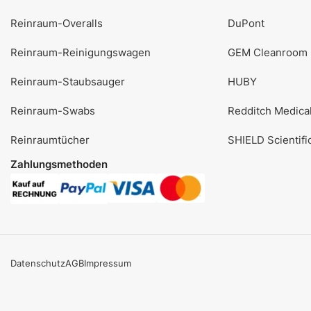
Reinraum-Overalls
DuPont
Reinraum-Reinigungswagen
GEM Cleanroom
Reinraum-Staubsauger
HUBY
Reinraum-Swabs
Redditch Medica
Reinraumtücher
SHIELD Scientifi
Zahlungsmethoden
Datenschutz
AGB
Impressum