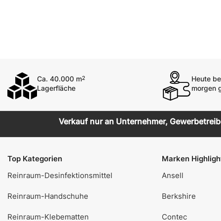
Schutzbrillen
Schuhe
Zwischenbekleidung
Gehörschutz
Ca. 40.000 m
Heute bes
2
Lagerfläche
morgen g
Verkauf nur an Unternehmer, Gewerbetreiben
Top Kategorien
Marken Highligh
Reinraum-Desinfektionsmittel
Ansell
Reinraum-Handschuhe
Berkshire
Reinraum-Klebematten
Contec