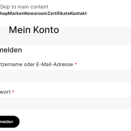
Skip to main content
hop
Marken
Newsroom
Zertifikate
Kontakt
Mein Konto
melden
tzername oder E-Mail-Adresse
*
swort
*
melden