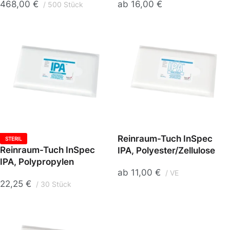
468,00
€
ab
16,00
€
500 Stück
Reinraum-Tuch InSpec
STERIL
Reinraum-Tuch InSpec
IPA, Polyester/Zellulose
IPA, Polypropylen
ab
11,00
€
VE
22,25
€
30 Stück