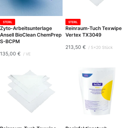
STERIL
STERIL
Zyto-Arbeitsunterlage
Reinraum-Tuch Texwipe
Ansell BioClean ChemPrep
Vertex TX3049
S-BCPM
213,50
€
5x20 Stück
135,00
€
VE