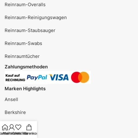
Reinraum-Overalls
Reinraum-Reinigungswagen
Reinraum-Staubsauger
Reinraum-Swabs
Reinraumtücher
Zahlungsmethoden
Marken Highlights
Ansell
Berkshire
Contec
tartseite
Mein Konto
Merkliste
Warenkorb