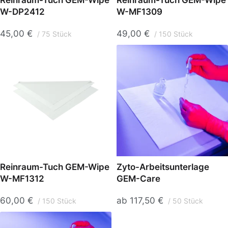
Reinraum-Tuch GEM-Wipe
Reinraum-Tuch GEM-Wipe
W-DP2412
W-MF1309
45,00
€
49,00
€
75 Stück
150 Stück
Reinraum-Tuch GEM-Wipe
Zyto-Arbeitsunterlage
W-MF1312
GEM-Care
60,00
€
ab
117,50
€
150 Stück
50 Stück