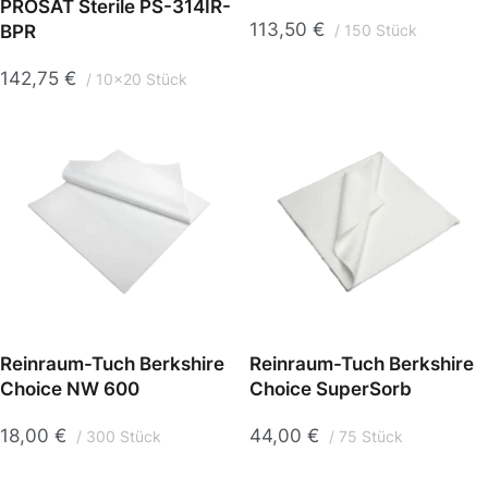
PROSAT Sterile PS-314IR-
113,50
€
BPR
150 Stück
142,75
€
10x20 Stück
Reinraum-Tuch Berkshire
Reinraum-Tuch Berkshire
Choice NW 600
Choice SuperSorb
18,00
€
44,00
€
300 Stück
75 Stück