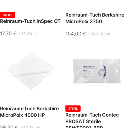
Reinraum-Tuch Berkshire
STERIL
Reinraum-Tuch InSpec QT
MicroPolx 2750
17,75
€
104,00
€
15 Stück
100 Stück
Reinraum-Tuch Berkshire
STERIL
Reinraum-Tuch Contec
MicroPolx 4000 HP
PROSAT Sterile
59,50
€
50 Stück