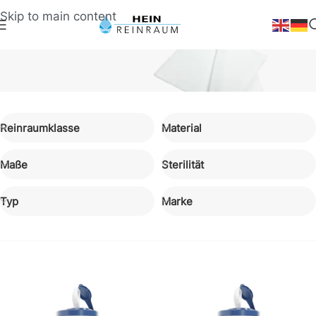
Skip to main content
Reinigung & Desinfektion
Reinraumklasse
Material
Reinraumtücher
Fusselfreie Reinigungstücher für Reinräume
Maße
Sterilität
Typ
Marke