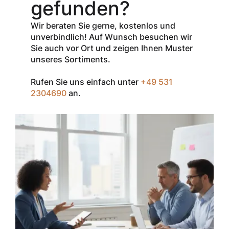
gefunden?
Verkaufspreis
aller Produkte
Wir beraten Sie gerne, kostenlos und
der Marke
unverbindlich! Auf Wunsch besuchen wir
InSpec von
Sie auch vor Ort und zeigen Ihnen Muster
Redditch
unseres Sortiments.
Medical.
Rufen Sie uns einfach unter
+49 531
Zum Einlösen
2304690
an.
geben Sie den
Gutschein im
Warenkorb oder
an der Kasse
ein.
Der Gutschein ist
nur einmal pro
Kunde
einsetzbar und
nicht
kombinierbar mit
anderen