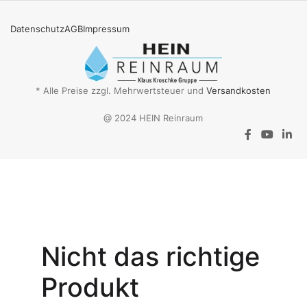
Datenschutz
AGB
Impressum
* Alle Preise zzgl. Mehrwertsteuer und
Versandkosten
@ 2024 HEIN Reinraum
Aktionsangebot
Mit dem
Gutschein-Code
Nicht das richtige
INSPEC30
erhalten Sie
30
Produkt
% Rabatt
auf
den Netto-