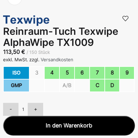
Reinraum-Tuch Texwipe
AlphaWipe TX1009
113,50
€
150 Stück
exkl. MwSt.
zzgl.
Versandkosten
ISO
3
4
5
6
7
8
9
GMP
A/B
C
D
-
+
In den Warenkorb