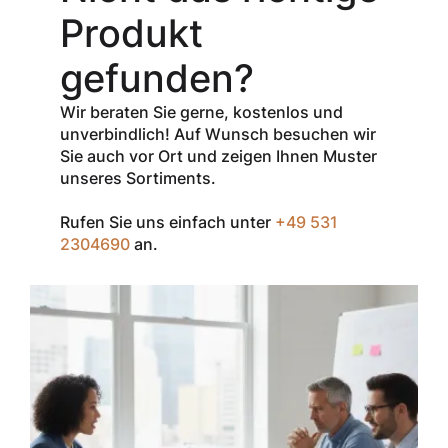
erhalten Sie
30
Produkt
% Rabatt
auf
den Netto-
gefunden?
Verkaufspreis
aller Produkte
Wir beraten Sie gerne, kostenlos und
der Marke
unverbindlich! Auf Wunsch besuchen wir
InSpec von
Sie auch vor Ort und zeigen Ihnen Muster
Redditch
unseres Sortiments.
Medical.
Rufen Sie uns einfach unter
+49 531
Zum Einlösen
2304690
an.
geben Sie den
Gutschein im
Warenkorb oder
an der Kasse
ein.
Der Gutschein ist
nur einmal pro
Kunde
einsetzbar und