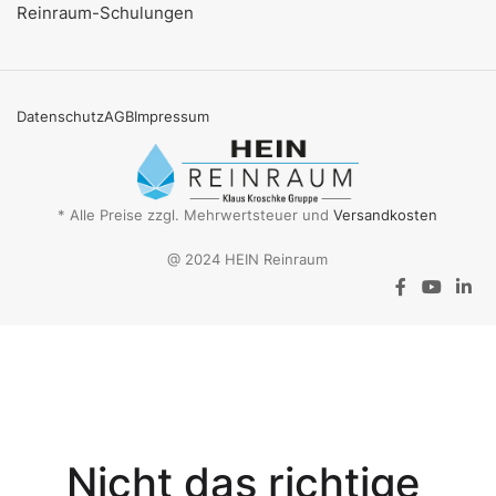
Reinraum-Schulungen
Datenschutz
AGB
Impressum
* Alle Preise zzgl. Mehrwertsteuer und
Versandkosten
@ 2024 HEIN Reinraum
Aktionsangebot
Mit dem
Gutschein-Code
Nicht das richtige
INSPEC30