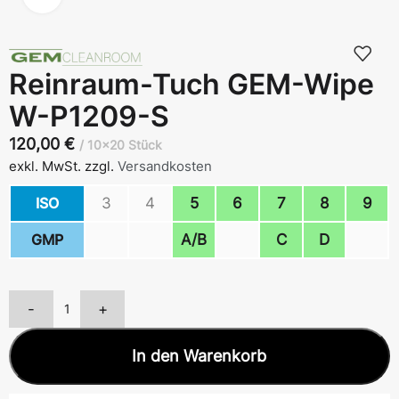
Reinraum-Tuch GEM-Wipe
W-P1209-S
120,00
€
10x20 Stück
exkl. MwSt.
zzgl.
Versandkosten
ISO
3
4
5
6
7
8
9
GMP
A/B
C
D
-
+
In den Warenkorb