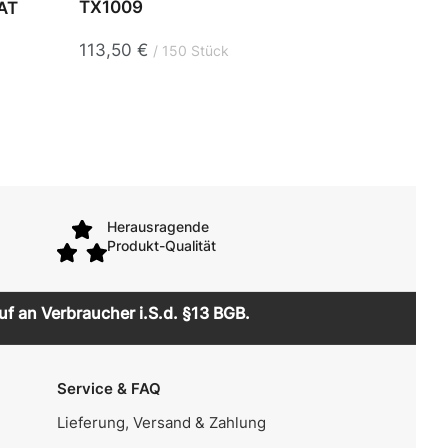
TX1009
AT
Reinr
113,50
€
17,75
150 Stück
Herausragende
Produkt-Qualität
uf an Verbraucher i.S.d. §13 BGB.
Service & FAQ
Lieferung, Versand & Zahlung