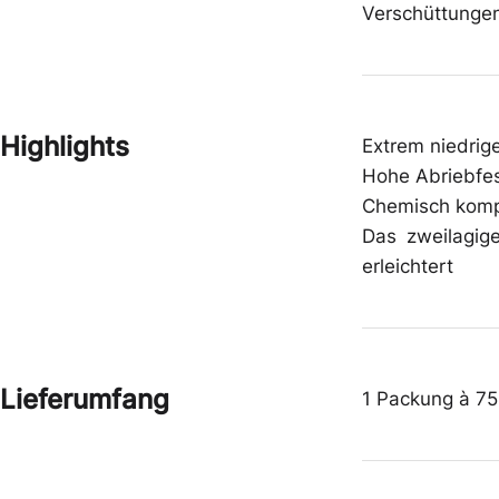
Schutzbrillen
Schuhe
Verschüttunge
Zwischenbekleidung
Gehörschutz
Highlights
Extrem niedrige
Hohe Abriebfes
Chemisch kompa
Das zweilagige
erleichtert
Lieferumfang
1 Packung à 75