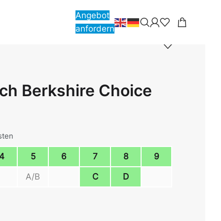
Angebot
anfordern
ch Berkshire Choice
sten
4
5
6
7
8
9
A/B
C
D