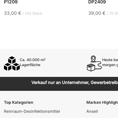
P1209
DP2409
33,00
€
39,00
€
150 Stück
75 S
Ca. 40.000 m
Heute bes
2
Lagerfläche
morgen g
Verkauf nur an Unternehmer, Gewerbetreiben
Top Kategorien
Marken Highligh
Reinraum-Desinfektionsmittel
Ansell