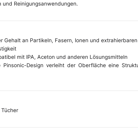
Überschuhe
n und Reinigungsanwendungen.
Mehrweg-
r Gehalt an Partikeln, Fasern, Ionen und extrahierbaren
Bekleidung
tigkeit
tibel mit IPA, Aceton und anderen Lösungsmitteln
 Pinsonic-Design verleiht der Oberfläche eine Strukt
 Tücher