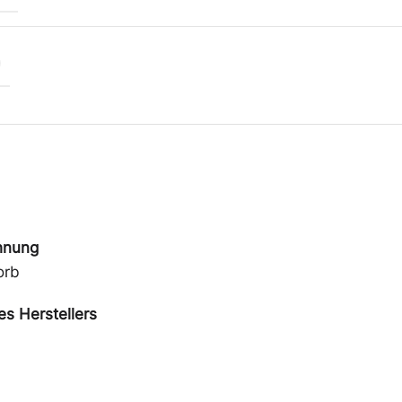
hnung
orb
s Herstellers