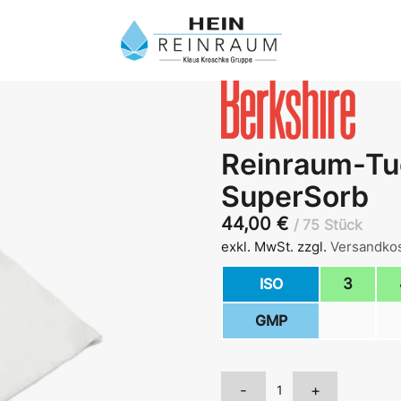
Reinraum-Tu
SuperSorb
44,00
€
75 Stück
exkl. MwSt.
zzgl.
Versandko
ISO
3
GMP
-
+