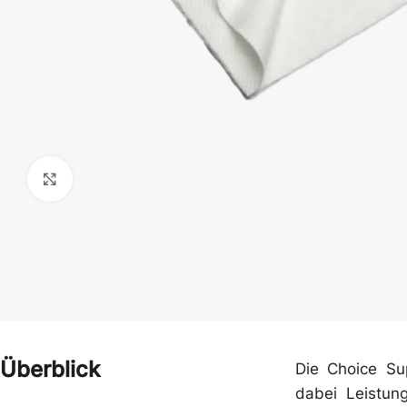
Klick zum Vergrößern
Handschuhe
Hauben
Overalls & Kittel
Schürzen
Überblick
Die Choice Su
dabei Leistun