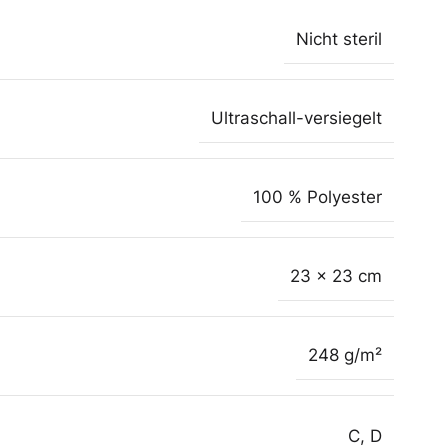
Nicht steril
Ultraschall-versiegelt
100 % Polyester
23 x 23 cm
248 g/m²
C
,
D