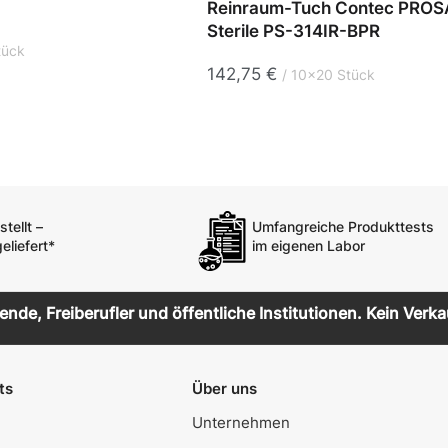
Reinraum-Tuch Contec PROS
Sterile PS-314IR-BPR
tück
142,75
€
10x20 Stück
tellt –
Umfangreiche Produkttests
eliefert*
im eigenen Labor
de, Freiberufler und öffentliche Institutionen. Kein Verka
ts
Über uns
Unternehmen