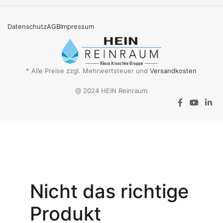
Datenschutz
AGB
Impressum
* Alle Preise zzgl. Mehrwertsteuer und
Versandkosten
@ 2024 HEIN Reinraum
Aktionsangebot
Mit dem
Gutschein-Code
Nicht das richtige
INSPEC30
erhalten Sie
30
Produkt
% Rabatt
auf