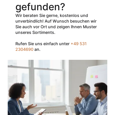
den Netto-
gefunden?
Verkaufspreis
aller Produkte
Wir beraten Sie gerne, kostenlos und
der Marke
unverbindlich! Auf Wunsch besuchen wir
InSpec von
Sie auch vor Ort und zeigen Ihnen Muster
Redditch
unseres Sortiments.
Medical.
Rufen Sie uns einfach unter
+49 531
Zum Einlösen
2304690
an.
geben Sie den
Gutschein im
Warenkorb oder
an der Kasse
ein.
Der Gutschein ist
nur einmal pro
Kunde
einsetzbar und
nicht
kombinierbar mit
anderen