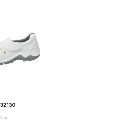
Überschuhe
Mehrweg-
Bekleidung
 32130
Paar