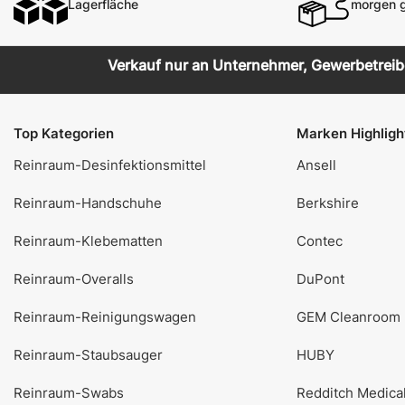
Lagerfläche
morgen g
Verkauf nur an Unternehmer, Gewerbetreiben
Top Kategorien
Marken Highligh
Reinraum-Desinfektionsmittel
Ansell
Reinraum-Handschuhe
Berkshire
Reinraum-Klebematten
Contec
Reinraum-Overalls
DuPont
Reinraum-Reinigungswagen
GEM Cleanroom
Reinraum-Staubsauger
HUBY
Reinraum-Swabs
Redditch Medica