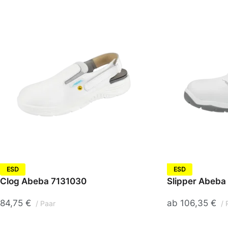
Schutzbrillen
Schuhe
Zwischenbekleidung
Gehörschutz
ESD
ESD
Clog Abeba 7131030
Slipper Abeba
84,75
€
ab
106,35
€
Paar