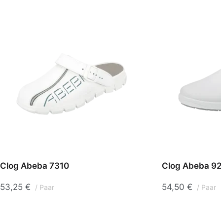
Schuhe
Handschuhe
Hauben
Clog Abeba 7310
Clog Abeba 9
Overalls & Kittel
Schürzen
53,25
€
54,50
€
Paar
Paar