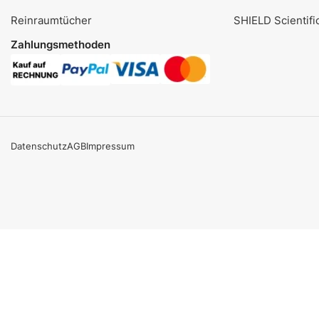
Reinraumtücher
SHIELD Scientifi
Zahlungsmethoden
Datenschutz
AGB
Impressum
Aktionsangebot
Mit dem Gutschein-Code
INSPEC30
erhalten Sie
30 % Rabatt
auf den Netto-Verkaufspreis aller