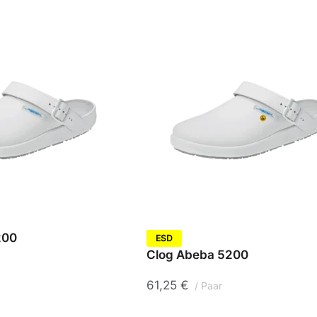
Atem- &
Mundschutz
200
ESD
Ärmelschoner
Clog Abeba 5200
61,25
€
Paar