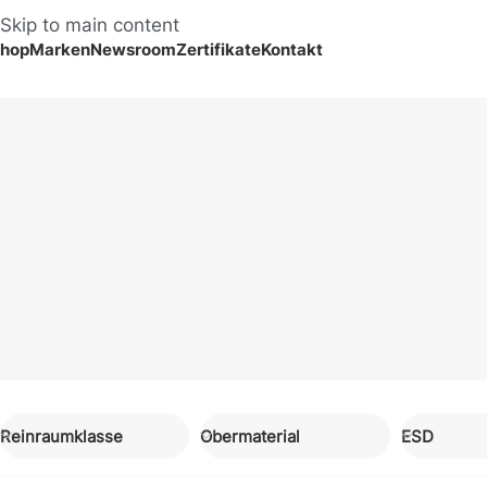
Skip to main content
hop
Marken
Newsroom
Zertifikate
Kontakt
Bekleidung
Reinraumklasse
Obermaterial
ESD
Reinraum-