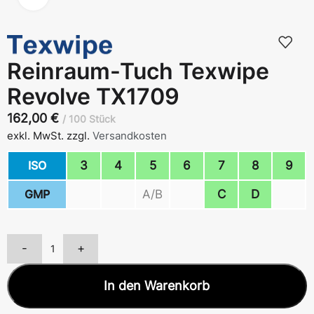
Reinraum-Tuch Texwipe
Revolve TX1709
162,00
€
100 Stück
exkl. MwSt.
zzgl.
Versandkosten
ISO
3
4
5
6
7
8
9
GMP
A/B
C
D
-
+
In den Warenkorb