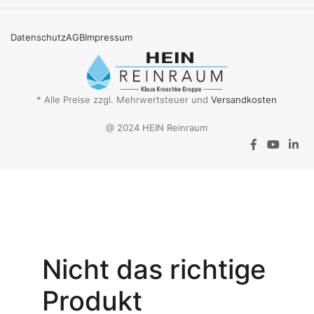
Datenschutz
AGB
Impressum
* Alle Preise zzgl. Mehrwertsteuer und
Versandkosten
@ 2024 HEIN Reinraum
Aktionsangebot
Mit dem
Gutschein-Code
Nicht das richtige
INSPEC30
erhalten Sie
30
Produkt
% Rabatt
auf