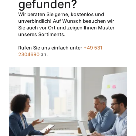
gefunden?
Verkaufspreis
aller Produkte
Wir beraten Sie gerne, kostenlos und
der Marke
unverbindlich! Auf Wunsch besuchen wir
InSpec von
Sie auch vor Ort und zeigen Ihnen Muster
Redditch
unseres Sortiments.
Medical.
Rufen Sie uns einfach unter
+49 531
Zum Einlösen
2304690
an.
geben Sie den
Gutschein im
Warenkorb oder
an der Kasse
ein.
Der Gutschein ist
nur einmal pro
Kunde
einsetzbar und
nicht
kombinierbar mit
anderen