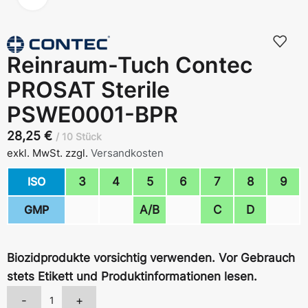
Reinraum-Tuch Contec
PROSAT Sterile
PSWE0001-BPR
28,25
€
10 Stück
exkl. MwSt.
zzgl.
Versandkosten
ISO
3
4
5
6
7
8
9
GMP
A/B
C
D
Biozidprodukte vorsichtig verwenden. Vor Gebrauch
stets Etikett und Produktinformationen lesen.
-
+