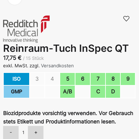
Reinraum-Tuch InSpec QT
17,75
€
15 Stück
exkl. MwSt.
zzgl.
Versandkosten
ISO
3
4
5
6
7
8
9
GMP
A/B
C
D
Biozidprodukte vorsichtig verwenden. Vor Gebrauch
stets Etikett und Produktinformationen lesen.
-
+