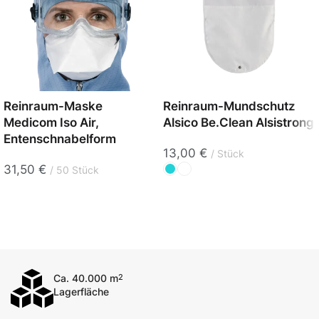
Reinraum-Maske
Reinraum-Mundschutz
Medicom Iso Air,
Alsico Be.Clean Alsistrong
Entenschnabelform
13,00
€
Stück
31,50
€
50 Stück
Ca. 40.000 m
2
Lagerfläche