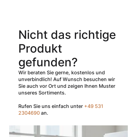
Aktionsangebot
Mit dem
Gutschein-Code
Nicht das richtige
INSPEC30
erhalten Sie
30
Produkt
% Rabatt
auf
den Netto-
gefunden?
Verkaufspreis
aller Produkte
Wir beraten Sie gerne, kostenlos und
der Marke
unverbindlich! Auf Wunsch besuchen wir
InSpec von
Sie auch vor Ort und zeigen Ihnen Muster
Redditch
unseres Sortiments.
Medical.
Rufen Sie uns einfach unter
+49 531
Zum Einlösen
2304690
an.
geben Sie den
Gutschein im
Warenkorb oder
an der Kasse