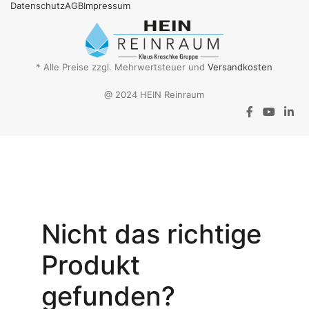
Datenschutz
AGB
Impressum
* Alle Preise zzgl. Mehrwertsteuer und
Versandkosten
@ 2024 HEIN Reinraum
Aktionsangebot
Mit dem
Gutschein-Code
Nicht das richtige
INSPEC30
erhalten Sie
30
Produkt
% Rabatt
auf
den Netto-
gefunden?
Verkaufspreis