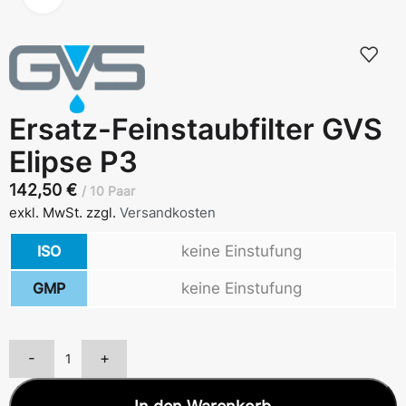
Ersatz-Feinstaubfilter GVS
Elipse P3
142,50
€
10 Paar
exkl. MwSt.
zzgl.
Versandkosten
ISO
keine Einstufung
GMP
keine Einstufung
-
+