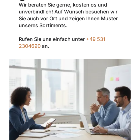
aller Produkte
Wir beraten Sie gerne, kostenlos und
der Marke
unverbindlich! Auf Wunsch besuchen wir
InSpec von
Sie auch vor Ort und zeigen Ihnen Muster
Redditch
unseres Sortiments.
Medical.
Rufen Sie uns einfach unter
+49 531
Zum Einlösen
2304690
an.
geben Sie den
Gutschein im
Warenkorb oder
an der Kasse
ein.
Der Gutschein ist
nur einmal pro
Kunde
einsetzbar und
nicht
kombinierbar mit
anderen
Rabatten oder
bestehenden