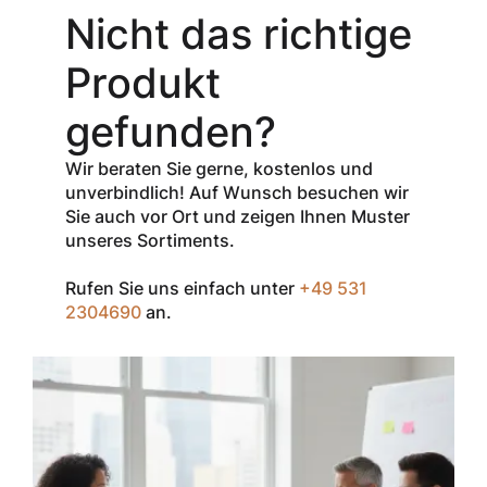
Gutschein-Code
Nicht das richtige
INSPEC30
erhalten Sie
30
Produkt
% Rabatt
auf
den Netto-
gefunden?
Verkaufspreis
aller Produkte
Wir beraten Sie gerne, kostenlos und
der Marke
unverbindlich! Auf Wunsch besuchen wir
InSpec von
Sie auch vor Ort und zeigen Ihnen Muster
Redditch
unseres Sortiments.
Medical.
Rufen Sie uns einfach unter
+49 531
Zum Einlösen
2304690
an.
geben Sie den
Gutschein im
Warenkorb oder
an der Kasse
ein.
Der Gutschein ist
nur einmal pro