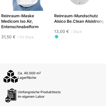
Reinraum-Maske
Reinraum-Mundschutz
Medicom Iso Air,
Alsico Be.Clean Alsistrong
Entenschnabelform
13,00
€
Stück
31,50
€
50 Stück
Ca. 40.000 m
2
Lagerfläche
Umfangreiche Produkttests
im eigenen Labor