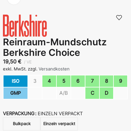
Reinraum-Mundschutz
Berkshire Choice
19,50
€
VE
exkl. MwSt.
zzgl.
Versandkosten
ISO
3
4
5
6
7
8
9
GMP
A/B
C
D
VERPACKUNG
EINZELN VERPACKT
Bulkpack
Einzeln verpackt