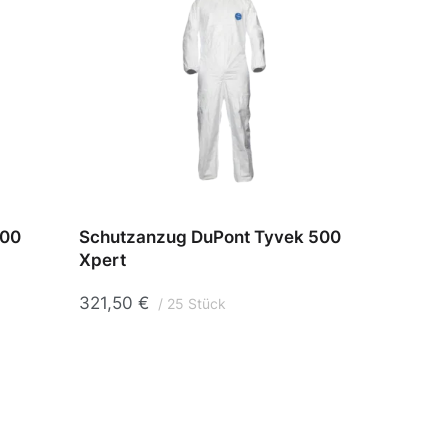
500
Schutzanzug DuPont Tyvek 500
Schut
Xpert
Plus
321,50
€
364,
25 Stück