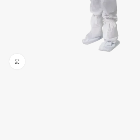
Klick zum Vergrößern
Handschuhe
Hauben
Overalls & Kittel
Schürzen