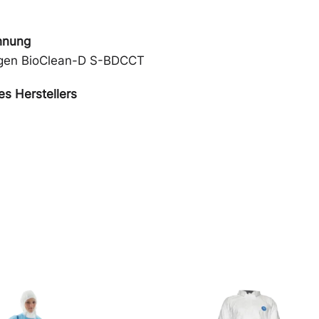
hnung
ragen BioClean-D S-BDCCT
s Herstellers