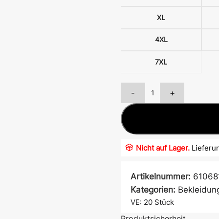
XL
4XL
7XL
-
+
Atem- &
Mundschutz
Nicht auf Lager.
Lieferun
Ärmelschoner
Artikelnummer:
61068
Kategorien:
Bekleidun
VE: 20
Stück
Produktsicherheit