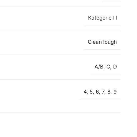
Kategorie III
CleanTough
A/B
,
C
,
D
4
,
5
,
6
,
7
,
8
,
9