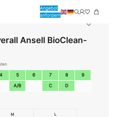
Angebot
anfordern
rall Ansell BioClean-
sten
4
5
6
7
8
9
A/B
C
D
M
L