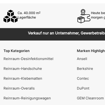
Ca. 40.000 m
Heute bes
2
Lagerfläche
morgen g
Verkauf nur an Unternehmer, Gewerbetreiben
Top Kategorien
Marken Highligh
Reinraum-Desinfektionsmittel
Ansell
Reinraum-Handschuhe
Berkshire
Reinraum-Klebematten
Contec
Reinraum-Overalls
DuPont
Reinraum-Reinigungswagen
GEM Cleanroom