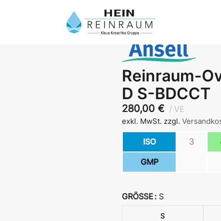
Reinraum-Ove
D S-BDCCT
280,00
€
VE
exkl. MwSt.
zzgl.
Versandko
ISO
3
GMP
GRÖSSE
S
S