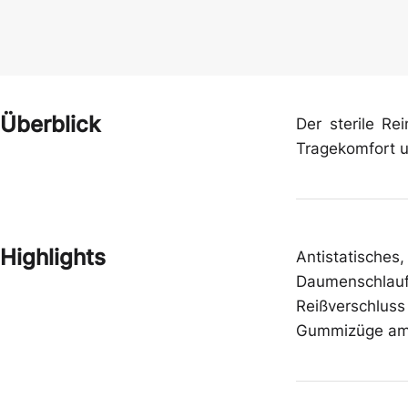
Schutzbrillen
Schuhe
Zwischenbekleidung
Gehörschutz
Überblick
Der sterile R
Tragekomfort un
Highlights
Antistatisches
Daumenschlaufe
Reißverschluss
Gummizüge am 