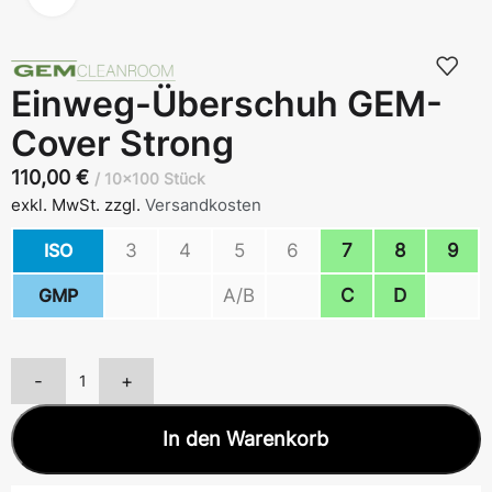
Einweg-Überschuh GEM-
Cover Strong
110,00
€
10x100 Stück
exkl. MwSt.
zzgl.
Versandkosten
ISO
3
4
5
6
7
8
9
GMP
A/B
C
D
-
+
In den Warenkorb