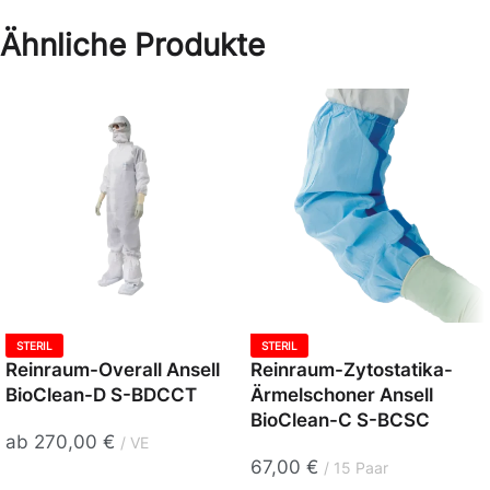
Ähnliche Produkte
STERIL
STERIL
Reinraum-Overall Ansell
Reinraum-Zytostatika-
BioClean-D S-BDCCT
Ärmelschoner Ansell
BioClean-C S-BCSC
ab
270,00
€
VE
67,00
€
15 Paar