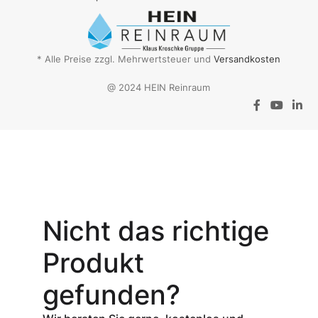
* Alle Preise zzgl. Mehrwertsteuer und
Versandkosten
@ 2024 HEIN Reinraum
Aktionsangebot
Mit dem
Gutschein-Code
Nicht das richtige
INSPEC30
erhalten Sie
30
Produkt
% Rabatt
auf
den Netto-
gefunden?
Verkaufspreis
aller Produkte