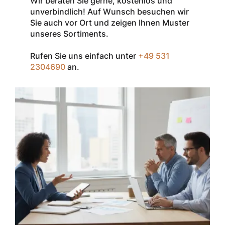
Wir beraten Sie gerne, kostenlos und
der Marke
unverbindlich! Auf Wunsch besuchen wir
InSpec von
Sie auch vor Ort und zeigen Ihnen Muster
Redditch
unseres Sortiments.
Medical.
Rufen Sie uns einfach unter
+49 531
Zum Einlösen
2304690
an.
geben Sie den
Gutschein im
Warenkorb oder
an der Kasse
ein.
Der Gutschein ist
nur einmal pro
Kunde
einsetzbar und
nicht
kombinierbar mit
anderen
Rabatten oder
bestehenden