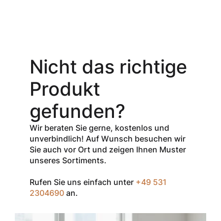
Aktionsangebot
Mit dem
Gutschein-Code
Nicht das richtige
INSPEC30
erhalten Sie
30
Produkt
% Rabatt
auf
den Netto-
gefunden?
Verkaufspreis
aller Produkte
Wir beraten Sie gerne, kostenlos und
der Marke
unverbindlich! Auf Wunsch besuchen wir
InSpec von
Sie auch vor Ort und zeigen Ihnen Muster
Redditch
unseres Sortiments.
Medical.
Rufen Sie uns einfach unter
+49 531
Zum Einlösen
2304690
an.
geben Sie den
Gutschein im
Warenkorb oder