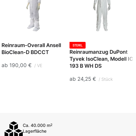
Reinraum-Overall Ansell
STERIL
Reinraumanzug DuPont
BioClean-D BDCCT
Tyvek IsoClean, Modell IC
ab
190,00
€
193 B WH DS
VE
ab
24,25
€
Stück
Ca. 40.000 m
2
Lagerfläche