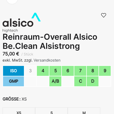
Reinraum-Overall Alsico
Be.Clean Alsistrong
75,00
€
Stück
exkl. MwSt.
zzgl.
Versandkosten
ISO
3
4
5
6
7
8
9
GMP
A/B
C
D
GRÖSSE
XS
XS
S
M