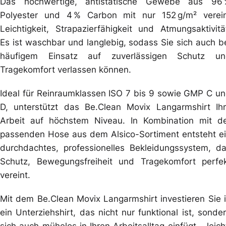
Das hochwertige, antistatische Gewebe aus 96
Polyester und 4 % Carbon mit nur 152 g/m² verei
Leichtigkeit, Strapazierfähigkeit und Atmungsaktivitä
Es ist waschbar und langlebig, sodass Sie sich auch b
häufigem Einsatz auf zuverlässigen Schutz un
Tragekomfort verlassen können.
Ideal für Reinraumklassen ISO 7 bis 9 sowie GMP C u
D, unterstützt das Be.Clean Movix Langarmshirt Ih
Arbeit auf höchstem Niveau. In Kombination mit d
passenden Hose aus dem Alsico-Sortiment entsteht e
durchdachtes, professionelles Bekleidungssystem, d
Schutz, Bewegungsfreiheit und Tragekomfort perfe
vereint.
Mit dem Be.Clean Movix Langarmshirt investieren Sie 
ein Unterziehshirt, das nicht nur funktional ist, sonde
sich auch mühelos in Ihren Arbeitsalltag einfügt – leich