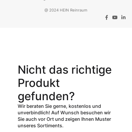
@ 2024 HEIN Reinraum
Aktionsangebot
Mit dem
Gutschein-Code
Nicht das richtige
INSPEC30
erhalten Sie
30
Produkt
% Rabatt
auf
den Netto-
gefunden?
Verkaufspreis
aller Produkte
Wir beraten Sie gerne, kostenlos und
der Marke
unverbindlich! Auf Wunsch besuchen wir
InSpec von
Sie auch vor Ort und zeigen Ihnen Muster
Redditch
unseres Sortiments.
Medical.