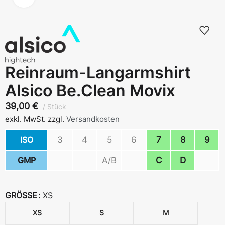
Reinraum-Langarmshirt
Alsico Be.Clean Movix
39,00
€
Stück
exkl. MwSt.
zzgl.
Versandkosten
ISO
3
4
5
6
7
8
9
GMP
A/B
C
D
GRÖSSE
XS
XS
S
M