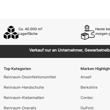
Ca. 40.000 m
Heute bes
2
Lagerfläche
morgen g
Verkauf nur an Unternehmer, Gewerbetreiben
Top Kategorien
Marken Highligh
Reinraum-Desinfektionsmittel
Ansell
Reinraum-Handschuhe
Berkshire
Reinraum-Klebematten
Contec
Reinraum-Overalls
DuPont