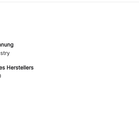
hnung
stry
s Herstellers
0