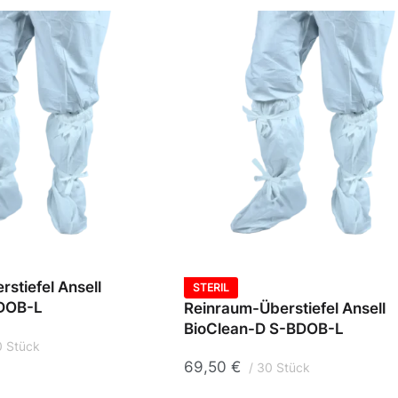
stiefel Ansell
STERIL
BDOB-L
Reinraum-Überstiefel Ansell
BioClean-D S-BDOB-L
0 Stück
69,50
€
30 Stück