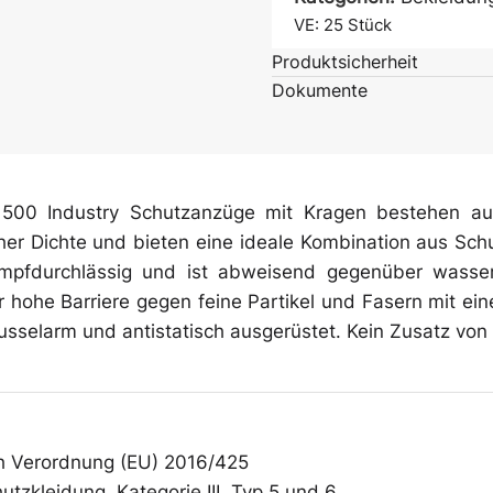
Überschuhe
VE: 25
Stück
Produktsicherheit
Dokumente
Mehrweg-
Bekleidung
500 Industry Schutzanzüge mit Kragen bestehen aus
her Dichte und bieten eine ideale Kombination aus Schut
pfdurchlässig und ist abweisend gegenüber wasserb
hr hohe Barriere gegen feine Partikel und Fasern mit e
fusselarm und antistatisch ausgerüstet. Kein Zusatz von 
ach Verordnung (EU) 2016/425
tzkleidung, Kategorie III, Typ 5 und 6