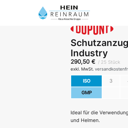
Schutzanzug
Industry
290,50
€
25 Stück
exkl. MwSt.
versandkostenfr
ISO
3
GMP
Ideal für die Verwendun
und Helmen.