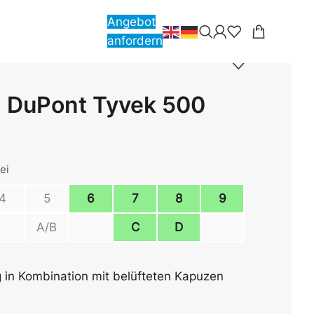
Angebot
anfordern
 DuPont Tyvek 500
ei
4
5
6
7
8
9
A/B
C
D
g in Kombination mit belüfteten Kapuzen