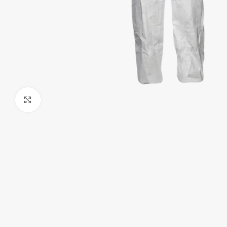
Klick zum Vergrößern
Handschuhe
Hauben
Overalls & Kittel
Schürzen