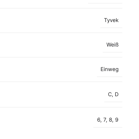
Tyvek
Weiß
Einweg
C
,
D
6
,
7
,
8
,
9