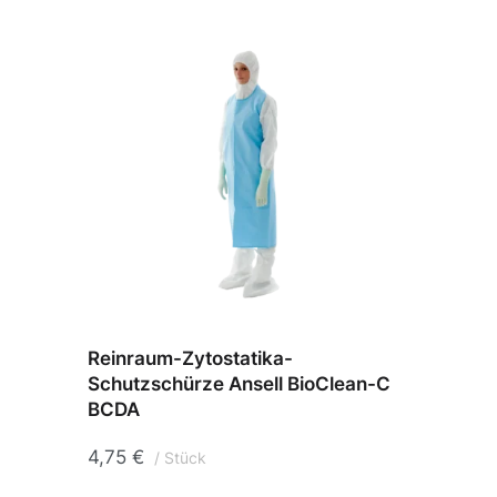
Reinraum-Zytostatika-
Schut
Schutzschürze Ansell BioClean-C
Plus
BCDA
364,
4,75
€
Stück