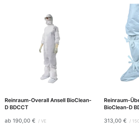
Reinraum-Overall Ansell BioClean-
Reinraum-Über
D BDCCT
BioClean-D 
ab
190,00
€
313,00
€
VE
15