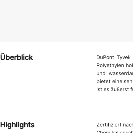
Schutzbrillen
Schuhe
Zwischenbekleidung
Gehörschutz
Überblick
DuPont Tyvek 
Polyethylen ho
und wasserdam
bietet eine se
ist es äußerst 
Highlights
Zertifiziert n
Chemikalienschu