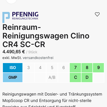
Reinraum-
Reinigungswagen Clino
CR4 SC-CR
4.490,65
€
Stück
exkl. MwSt.
versandkostenfrei
ISO
3
4
5
6
7
8
9
GMP
A/B
C
D
Reinigungswagen mit Dosier- und Tränkungssystem
MopScoop CR und Entsorgung für nicht-sterile