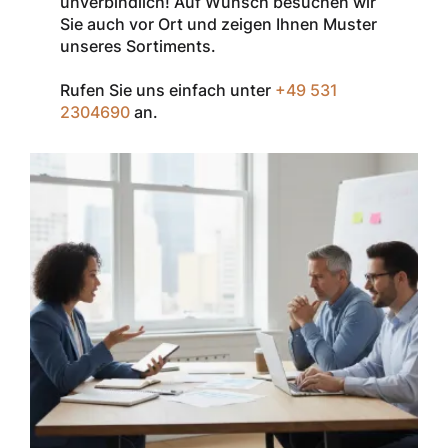
unverbindlich! Auf Wunsch besuchen wir
InSpec von
Sie auch vor Ort und zeigen Ihnen Muster
Redditch
unseres Sortiments.
Medical.
Rufen Sie uns einfach unter
+49 531
Zum Einlösen
2304690
an.
geben Sie den
Gutschein im
Warenkorb oder
an der Kasse
ein.
Der Gutschein ist
nur einmal pro
Kunde
einsetzbar und
nicht
kombinierbar mit
anderen
Rabatten oder
bestehenden
Sonderkonditionen.