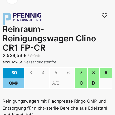
Reinraum-
Reinigungswagen Clino
CR1 FP-CR
2.534,53
€
Stück
exkl. MwSt.
versandkostenfrei
ISO
3
4
5
6
7
8
9
GMP
A/B
C
D
Reinigungswagen mit Flachpresse Ringo GMP und
Entsorgung für nicht-sterile Bereiche aus Edelstahl