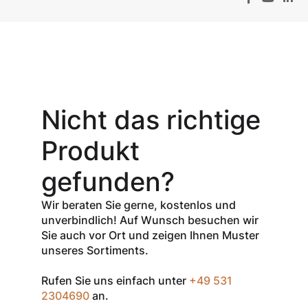
Aktionsangebot
Mit dem
Gutschein-Code
Nicht das richtige
INSPEC30
erhalten Sie
30
Produkt
% Rabatt
auf
den Netto-
gefunden?
Verkaufspreis
aller Produkte
Wir beraten Sie gerne, kostenlos und
der Marke
unverbindlich! Auf Wunsch besuchen wir
InSpec von
Sie auch vor Ort und zeigen Ihnen Muster
Redditch
unseres Sortiments.
Medical.
Rufen Sie uns einfach unter
+49 531
Zum Einlösen
2304690
an.
geben Sie den