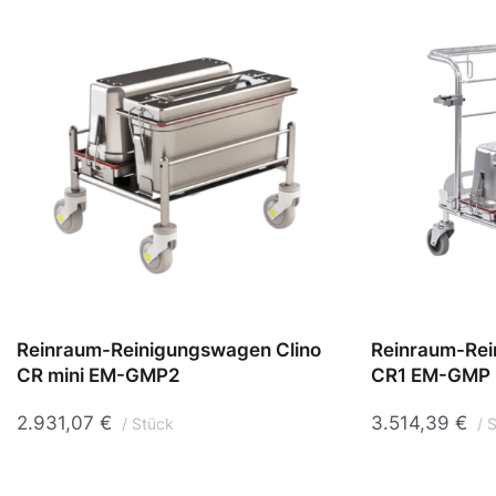
Reinraum-Reinigungswagen Clino
Reinraum-Rei
CR mini EM-GMP2
CR1 EM-GMP
2.931,07
€
3.514,39
€
Stück
S