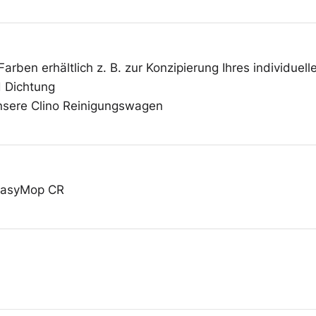
Überschuhe
arben erhältlich z. B. zur Konzipierung Ihres individue
Mehrweg-
d Dichtung
Bekleidung
nsere Clino Reinigungswagen
EasyMop CR