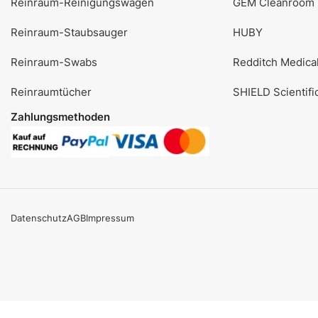
Reinraum-Reinigungswagen
GEM Cleanroom
Reinraum-Staubsauger
HUBY
Reinraum-Swabs
Redditch Medica
Reinraumtücher
SHIELD Scientifi
Zahlungsmethoden
Datenschutz
AGB
Impressum