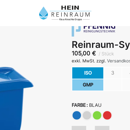
Reinraum-S
105,00
€
Stück
exkl. MwSt.
zzgl.
Versandko
ISO
3
GMP
FARBE
BLAU