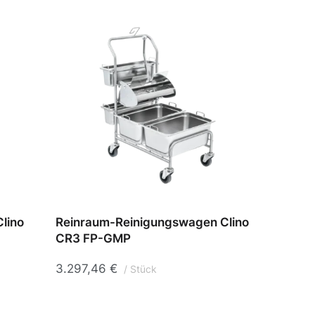
lino
Reinraum-Reinigungswagen Clino
Reinr
CR3 FP-GMP
CR4 
3.297,46
€
2.375
Stück