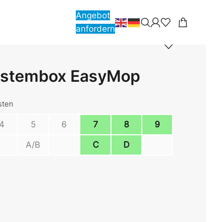
Angebot
anfordern
ystembox EasyMop
sten
4
5
6
7
8
9
A/B
C
D