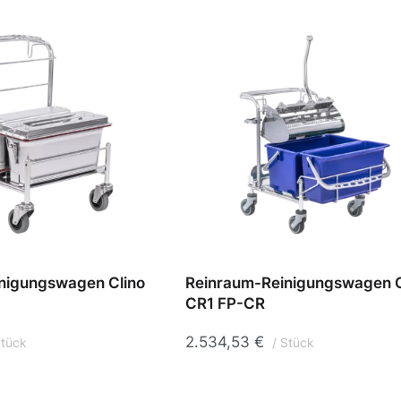
nigungswagen Clino
Reinraum-Reinigungswagen C
CR1 FP-CR
2.534,53
€
tück
Stück