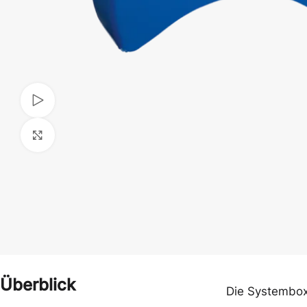
Video ansehen
Klick zum Vergrößern
Handschuhe
Hauben
Overalls & Kittel
Schürzen
Überblick
Die Systembox 