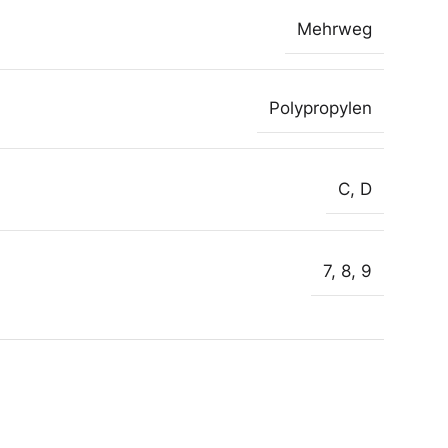
Mehrweg
Polypropylen
C
,
D
7
,
8
,
9