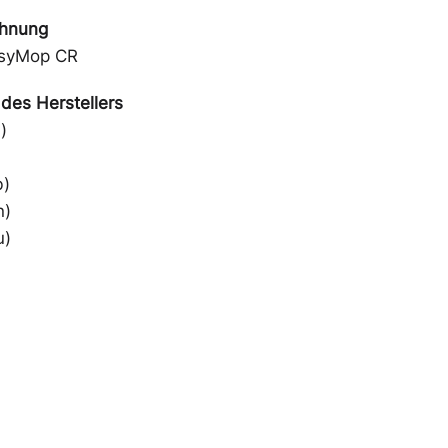
chnung
syMop CR
des Herstellers
)
b)
n)
u)