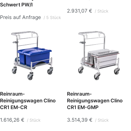
Schwert PW/I
2.931,07
€
Stück
Preis auf Anfrage
5 Stück
Reinraum-
Reinraum-
Reinigungswagen Clino
Reinigungswagen Clino
CR1 EM-CR
CR1 EM-GMP
1.616,26
€
3.514,39
€
Stück
Stück