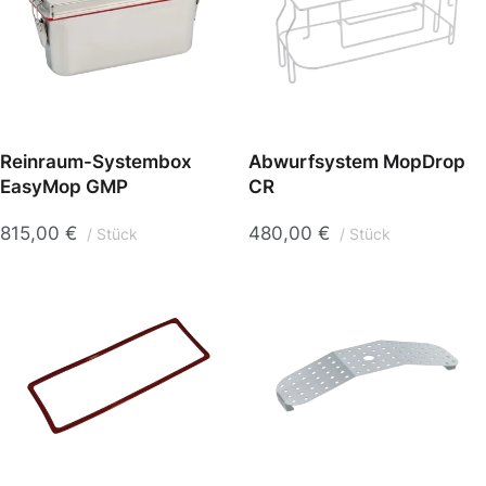
Reinraum-Systembox
Abwurfsystem MopDrop
EasyMop GMP
CR
815,00
€
480,00
€
Stück
Stück