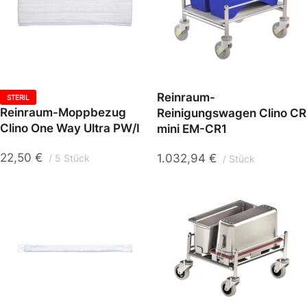
Reinraum-
STERIL
Reinraum-Moppbezug
Reinigungswagen Clino CR
Clino One Way Ultra PW/I
mini EM-CR1
22,50
€
1.032,94
€
5 Stück
Stück