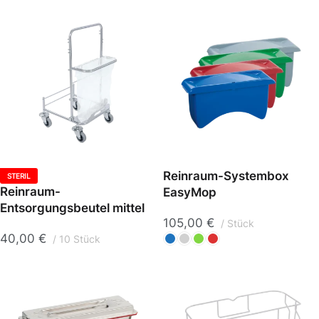
Reinraum-Systembox
STERIL
Reinraum-
EasyMop
Entsorgungsbeutel mittel
105,00
€
Stück
40,00
€
10 Stück