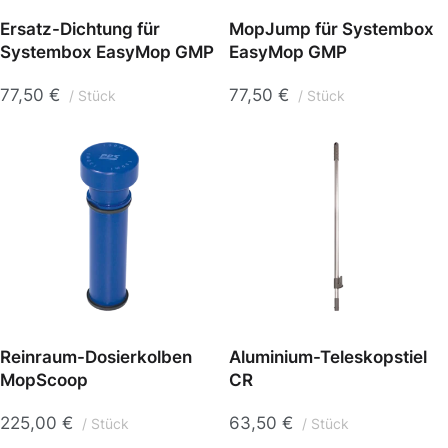
Ersatz-Dichtung für
MopJump für Systembox
Systembox EasyMop GMP
EasyMop GMP
77,50
€
77,50
€
Stück
Stück
Reinraum-Dosierkolben
Aluminium-Teleskopstiel
MopScoop
CR
225,00
€
63,50
€
Stück
Stück