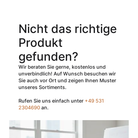
Aktionsangebot
Mit dem
Gutschein-Code
Nicht das richtige
INSPEC30
erhalten Sie
30
Produkt
% Rabatt
auf
den Netto-
gefunden?
Verkaufspreis
aller Produkte
Wir beraten Sie gerne, kostenlos und
der Marke
unverbindlich! Auf Wunsch besuchen wir
InSpec von
Sie auch vor Ort und zeigen Ihnen Muster
Redditch
unseres Sortiments.
Medical.
Rufen Sie uns einfach unter
+49 531
Zum Einlösen
2304690
an.
geben Sie den
Gutschein im
Warenkorb oder
an der Kasse
ein.