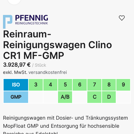
Reinraum-
Reinigungswagen Clino
CR1 MF-GMP
3.928,97
€
Stück
exkl. MwSt.
versandkostenfrei
ISO
3
4
5
6
7
8
9
GMP
A/B
C
D
Reinigungswagen mit Dosier- und Tränkungssystem
MopFloat GMP und Entsorgung für hochsensible