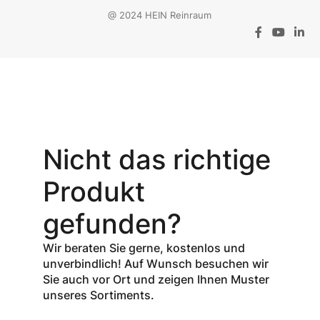
@ 2024 HEIN Reinraum
Aktionsangebot
Mit dem
Gutschein-Code
Nicht das richtige
INSPEC30
erhalten Sie
30
Produkt
% Rabatt
auf
den Netto-
gefunden?
Verkaufspreis
aller Produkte
Wir beraten Sie gerne, kostenlos und
der Marke
unverbindlich! Auf Wunsch besuchen wir
InSpec von
Sie auch vor Ort und zeigen Ihnen Muster
Redditch
unseres Sortiments.
Medical.