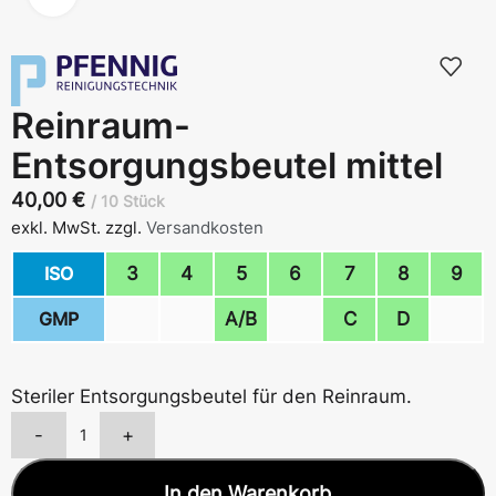
Reinraum-
Entsorgungsbeutel mittel
40,00
€
10 Stück
exkl. MwSt.
zzgl.
Versandkosten
ISO
3
4
5
6
7
8
9
GMP
A/B
C
D
Steriler Entsorgungsbeutel für den Reinraum.
-
+
In den Warenkorb