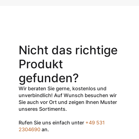
Aktionsangebot
Mit dem
Gutschein-Code
Nicht das richtige
INSPEC30
erhalten Sie
30
Produkt
% Rabatt
auf
den Netto-
gefunden?
Verkaufspreis
aller Produkte
Wir beraten Sie gerne, kostenlos und
der Marke
unverbindlich! Auf Wunsch besuchen wir
InSpec von
Sie auch vor Ort und zeigen Ihnen Muster
Redditch
unseres Sortiments.
Medical.
Rufen Sie uns einfach unter
+49 531
Zum Einlösen
2304690
an.
geben Sie den
Gutschein im