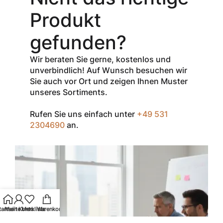
INSPEC30
erhalten Sie
30
Produkt
% Rabatt
auf
den Netto-
gefunden?
Verkaufspreis
aller Produkte
Wir beraten Sie gerne, kostenlos und
der Marke
unverbindlich! Auf Wunsch besuchen wir
InSpec von
Sie auch vor Ort und zeigen Ihnen Muster
Redditch
unseres Sortiments.
Medical.
Rufen Sie uns einfach unter
+49 531
Zum Einlösen
2304690
an.
geben Sie den
Gutschein im
Warenkorb oder
an der Kasse
ein.
Der Gutschein ist
nur einmal pro
Kunde
tartseite
Mein Konto
Merkliste
Warenkorb
einsetzbar und