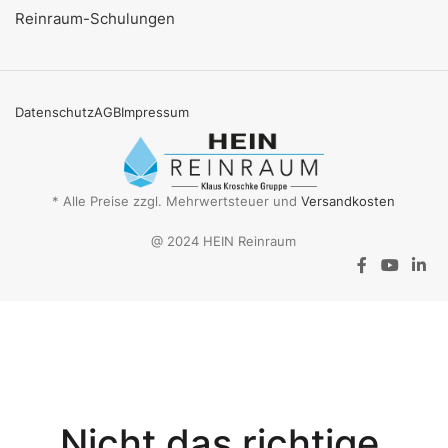
Reinraum-Schulungen
Datenschutz
AGB
Impressum
* Alle Preise zzgl. Mehrwertsteuer und
Versandkosten
@ 2024 HEIN Reinraum
Aktionsangebot
Mit dem
Gutschein-Code
Nicht das richtige