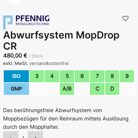
Abwurfsystem MopDrop
CR
480,00
€
Stück
exkl. MwSt.
versandkostenfrei
ISO
3
4
5
6
7
8
9
GMP
A/B
C
D
Das berührungsfreie Abwurfsystem von
Moppbezügen für den Reinraum mittels Auslösung
durch den Mopphalter.
-
+