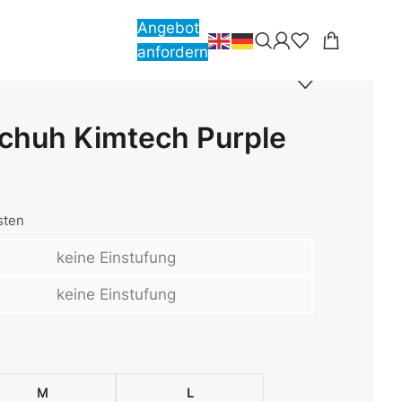
Angebot
anfordern
chuh Kimtech Purple
sten
keine Einstufung
keine Einstufung
M
L