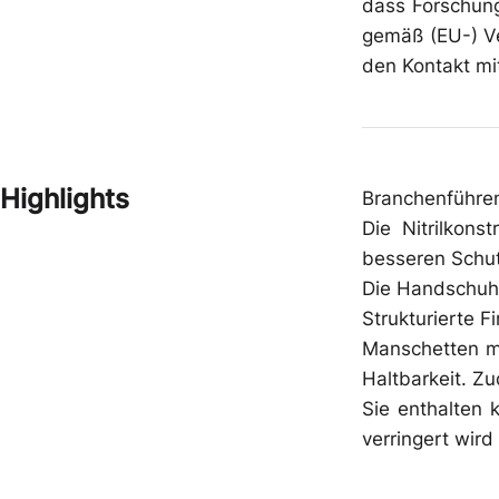
dass Forschung
gemäß (EU-) Ve
den Kontakt mi
Highlights
Branchenführen
Die Nitrilkons
besseren Schut
Die Handschuhe
Strukturierte F
Manschetten mi
Haltbarkeit. Z
Sie enthalten 
verringert wird