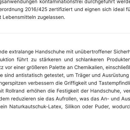
sanwendungen kontaminationsfrei durchgeführt werden
rordnung 2016/425 zertifiziert und eignen sich ideal 
t Lebensmitteln zugelassen.
de extralange Handschuhe mit unübertroffener Sicherhe
truktion führt zu stärkeren und schlankeren Produkt
z vor einer größeren Palette an Chemikalien, einschlie
 sind antistatisch getestet, um Träger und Ausrüstung 
ingerspitzen verbessern die Griffigkeit und Tastempfindl
t Rollrand erhöhen die Festigkeit der Handschuhe, verr
udem reduzieren sie das Aufrollen, was das An- und Aus
kein Naturkautschuk-Latex, Silikon oder Puder, wodurch