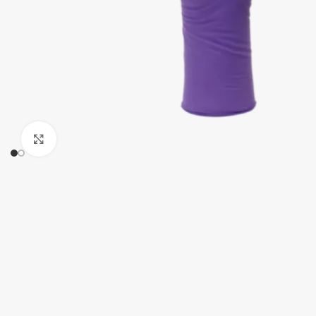
Klick zum Vergrößern
Handschuhe
Hauben
Overalls & Kittel
Schürzen