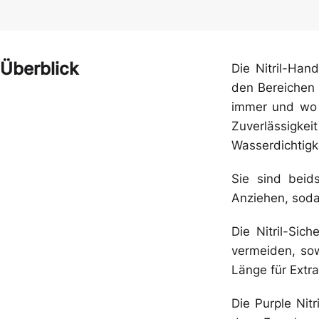
Schutzbrillen
Schuhe
Überblick
Die Nitril-Han
Zwischenbekleidung
Gehörschutz
den Bereichen 
immer und wo i
Zuverlässigkei
Wasserdichtigke
Sie sind beid
Anziehen, soda
Die Nitril-Si
vermeiden, sow
Länge für Extr
Die Purple Nit