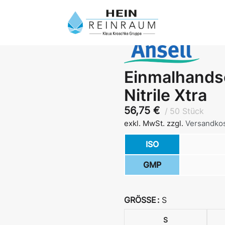
Einmalhands
Nitrile Xtra
56,75
€
50 Stück
exkl. MwSt.
zzgl.
Versandko
ISO
GMP
GRÖSSE
S
S