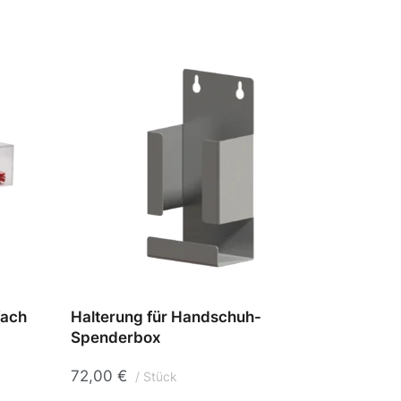
fach
Halterung für Handschuh-
Hands
Spenderbox
104,
72,00
€
Stück