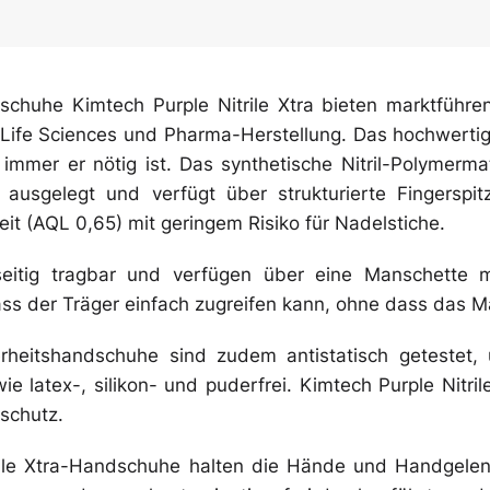
Überschuhe
dschuhe Kimtech Purple Nitrile Xtra bieten marktfüh
Mehrweg-
Life Sciences und Pharma-Herstellung. Das hochwertige 
Bekleidung
mmer er nötig ist. Das synthetische Nitril-Polymermate
t ausgelegt und verfügt über strukturierte Fingersp
it (AQL 0,65) mit geringem Risiko für Nadelstiche.
seitig tragbar und verfügen über eine Manschette m
ss der Träger einfach zugreifen kann, ohne dass das Mat
cherheitshandschuhe sind zudem antistatisch geteste
ie latex-, silikon- und puderfrei. Kimtech Purple Nitr
aschutz.
rile Xtra-Handschuhe halten die Hände und Handgelen