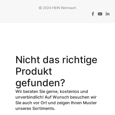
@ 2024 HEIN Reinraum
Aktionsangebot
Mit dem
Gutschein-Code
Nicht das richtige
INSPEC30
erhalten Sie
30
Produkt
% Rabatt
auf
den Netto-
gefunden?
Verkaufspreis
aller Produkte
Wir beraten Sie gerne, kostenlos und
der Marke
unverbindlich! Auf Wunsch besuchen wir
InSpec von
Sie auch vor Ort und zeigen Ihnen Muster
Redditch
unseres Sortiments.
Medical.