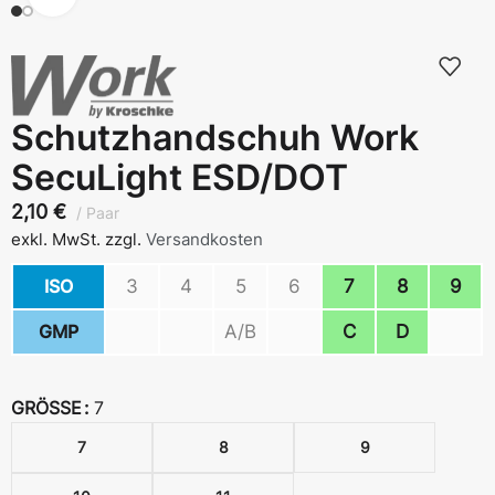
Schutzhandschuh Work
SecuLight ESD/DOT
2,10
€
Paar
exkl. MwSt.
zzgl.
Versandkosten
ISO
3
4
5
6
7
8
9
GMP
A/B
C
D
GRÖSSE
7
7
8
9