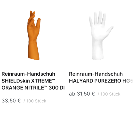
Reinraum-Handschuh
Reinraum-Handschuh
SHIELDskin XTREME™
HALYARD PUREZERO HG5
ORANGE NITRILE™ 300 DI
ab
31,50
€
100 Stück
33,50
€
100 Stück