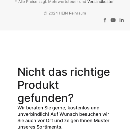
* Alle Preise zzgl. Mehrwertsteuer und
Versandkosten
@ 2024 HEIN Reinraum
Aktionsangebot
Mit dem
Gutschein-Code
Nicht das richtige
INSPEC30
erhalten Sie
30
Produkt
% Rabatt
auf
den Netto-
gefunden?
Verkaufspreis
aller Produkte
Wir beraten Sie gerne, kostenlos und
der Marke
unverbindlich! Auf Wunsch besuchen wir
InSpec von
Sie auch vor Ort und zeigen Ihnen Muster
Redditch
unseres Sortiments.