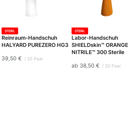
STERIL
STERIL
Reinraum-Handschuh
Labor-Handschuh
HALYARD PUREZERO HG3
SHIELDskin™ ORANGE
NITRILE™ 300 Sterile
39,50
€
20 Paar
ab
38,50
€
20 Paar