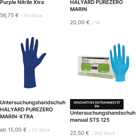
Purple Nitrile Xtra
HALYARD PUREZERO
MARIN
56,75
€
50 Stück
20,00
€
VE
Untersuchungshandschuh
INNOVATIVES ENTNAHMESYST
EM
HALYARD PUREZERO
Untersuchungshandschuh
MARIN-XTRA
manual STS 125
ab
15,00
€
50 Stück
22,50
€
200 Stück