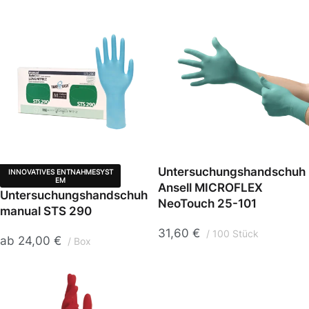
Untersuchungshandschuh
INNOVATIVES ENTNAHMESYST
EM
Ansell MICROFLEX
Untersuchungshandschuh
NeoTouch 25-101
manual STS 290
31,60
€
100 Stück
ab
24,00
€
Box