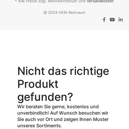
* Alle Preise zzgl. Mehrwertsteuer und
Versandkosten
@ 2024 HEIN Reinraum
Aktionsangebot
Mit dem
Gutschein-Code
Nicht das richtige
INSPEC30
erhalten Sie
30
Produkt
% Rabatt
auf
den Netto-
gefunden?
Verkaufspreis
aller Produkte
Wir beraten Sie gerne, kostenlos und
der Marke
unverbindlich! Auf Wunsch besuchen wir
InSpec von
Sie auch vor Ort und zeigen Ihnen Muster
Redditch
unseres Sortiments.