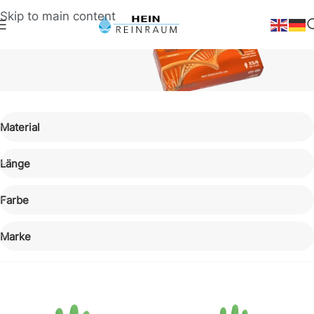
Skip to main content
Reinraum-Handschuhe
Material
Untersuchungshandschuhe
Puderfreie Schutzhandschuhe in Boxen für Labore &
Länge
Industrie
Farbe
Marke