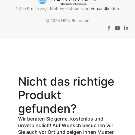
* Alle Preise zzgl. Mehrwertsteuer und
Versandkosten
@ 2024 HEIN Reinraum
Aktionsangebot
Mit dem
Gutschein-Code
Nicht das richtige
INSPEC30
erhalten Sie
30
Produkt
% Rabatt
auf
den Netto-
gefunden?
Verkaufspreis
aller Produkte
Wir beraten Sie gerne, kostenlos und
der Marke
unverbindlich! Auf Wunsch besuchen wir
InSpec von
Sie auch vor Ort und zeigen Ihnen Muster