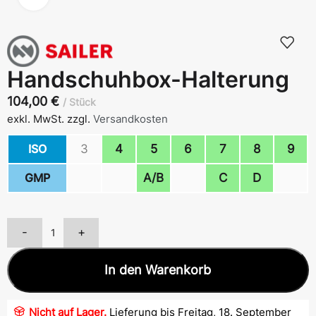
Handschuhbox-Halterung
104,00
€
Stück
exkl. MwSt.
zzgl.
Versandkosten
ISO
3
4
5
6
7
8
9
GMP
A/B
C
D
-
+
In den Warenkorb
Nicht auf Lager.
Lieferung bis Freitag, 18. September