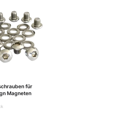
schrauben für
ign Magneten
ck