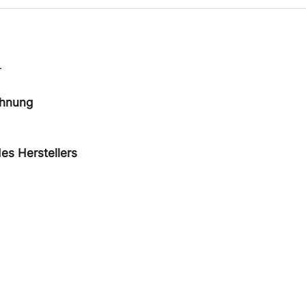
r
chnung
es Herstellers