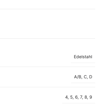
Edelstahl
A/B
,
C
,
D
4
,
5
,
6
,
7
,
8
,
9