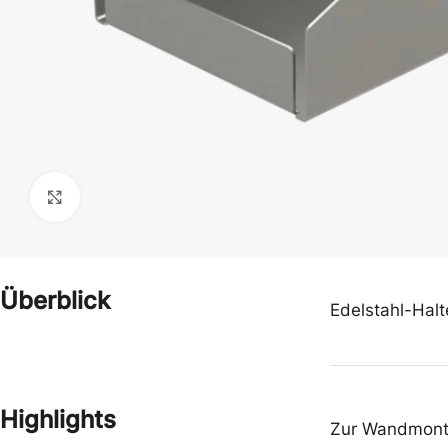
Klick zum Vergrößern
Handschuhe
Hauben
Überblick
Edelstahl-Halt
Overalls & Kittel
Schürzen
Highlights
Zur Wandmonta