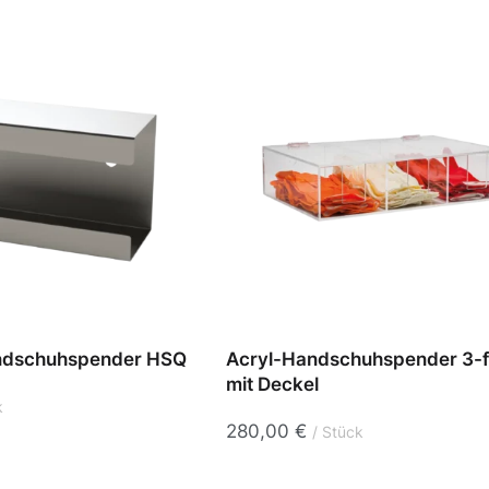
andschuhspender HSQ
Acryl-Handschuhspender 3-
mit Deckel
k
280,00
€
Stück