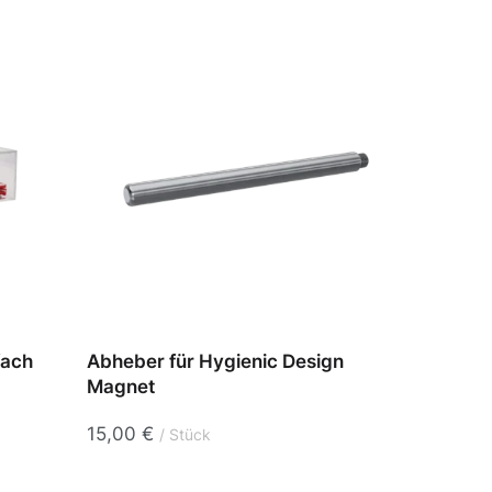
fach
Abheber für Hygienic Design
Halte
Magnet
52,5
15,00
€
Stück