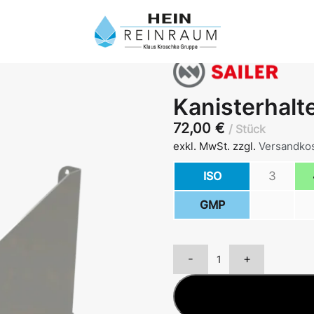
Kanisterhalt
72,00
€
Stück
exkl. MwSt.
zzgl.
Versandko
ISO
3
GMP
-
+