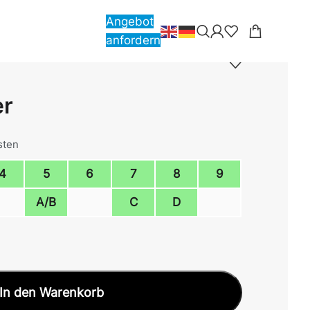
Angebot
anfordern
er
sten
4
5
6
7
8
9
A/B
C
D
In den Warenkorb