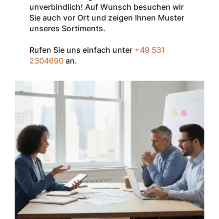
der Marke
unverbindlich! Auf Wunsch besuchen wir
InSpec von
Sie auch vor Ort und zeigen Ihnen Muster
Redditch
unseres Sortiments.
Medical.
Rufen Sie uns einfach unter
+49 531
Zum Einlösen
2304690
an.
geben Sie den
Gutschein im
Warenkorb oder
an der Kasse
ein.
Der Gutschein ist
nur einmal pro
Kunde
einsetzbar und
nicht
kombinierbar mit
anderen
Rabatten oder
bestehenden
Sonderkonditionen.