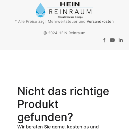
* Alle Preise zzgl. Mehrwertsteuer und
Versandkosten
@ 2024 HEIN Reinraum
Aktionsangebot
Mit dem
Gutschein-Code
Nicht das richtige
INSPEC30
erhalten Sie
30
Produkt
% Rabatt
auf
den Netto-
gefunden?
Verkaufspreis
aller Produkte
Wir beraten Sie gerne, kostenlos und