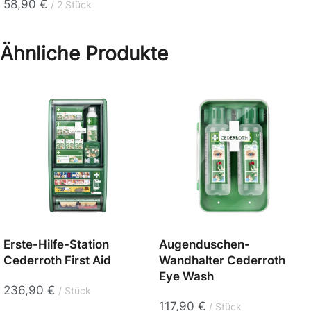
58,90
€
2 Stück
Ähnliche Produkte
Erste-Hilfe-Station
Augenduschen-
Cederroth First Aid
Wandhalter Cederroth
Eye Wash
236,90
€
Stück
117,90
€
Stück