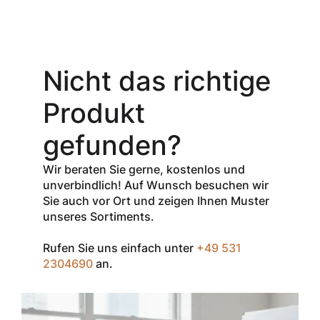
Aktionsangebot
Mit dem
Gutschein-Code
Nicht das richtige
INSPEC30
erhalten Sie
30
Produkt
% Rabatt
auf
den Netto-
gefunden?
Verkaufspreis
aller Produkte
Wir beraten Sie gerne, kostenlos und
der Marke
unverbindlich! Auf Wunsch besuchen wir
InSpec von
Sie auch vor Ort und zeigen Ihnen Muster
Redditch
unseres Sortiments.
Medical.
Rufen Sie uns einfach unter
+49 531
Zum Einlösen
2304690
an.
geben Sie den
Gutschein im
Warenkorb oder
an der Kasse