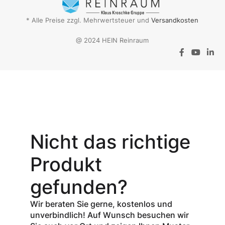
* Alle Preise zzgl. Mehrwertsteuer und
Versandkosten
@ 2024 HEIN Reinraum
Aktionsangebot
Mit dem
Gutschein-Code
Nicht das richtige
INSPEC30
erhalten Sie
30
Produkt
% Rabatt
auf
den Netto-
gefunden?
Verkaufspreis
aller Produkte
Wir beraten Sie gerne, kostenlos und
der Marke
unverbindlich! Auf Wunsch besuchen wir
InSpec von