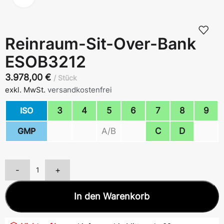
Reinraum-Sit-Over-Bank
ESOB3212
3.978,00
€
Stück
exkl. MwSt.
versandkostenfrei
ISO
3
4
5
6
7
8
9
GMP
A/B
C
D
-
+
In den Warenkorb