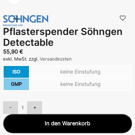
Pflasterspender Söhngen
Detectable
55,90
€
exkl. MwSt.
zzgl.
Versandkosten
ISO
keine Einstufung
GMP
keine Einstufung
-
+
In den Warenkorb