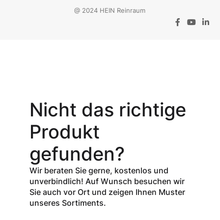
@ 2024 HEIN Reinraum
Aktionsangebot
Mit dem
Gutschein-Code
Nicht das richtige
INSPEC30
erhalten Sie
30
Produkt
% Rabatt
auf
den Netto-
gefunden?
Verkaufspreis
aller Produkte
Wir beraten Sie gerne, kostenlos und
der Marke
unverbindlich! Auf Wunsch besuchen wir
InSpec von
Sie auch vor Ort und zeigen Ihnen Muster
Redditch
unseres Sortiments.
Medical.