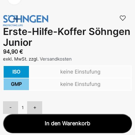
Erste-Hilfe-Koffer Söhngen
Junior
94,90
€
exkl. MwSt.
zzgl.
Versandkosten
ISO
keine Einstufung
GMP
keine Einstufung
-
+
In den Warenkorb