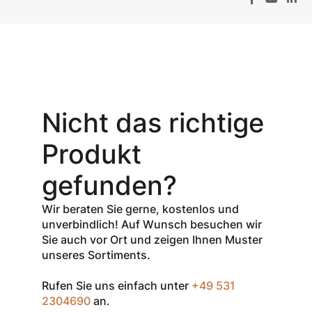
Aktionsangebot
Mit dem
Gutschein-Code
Nicht das richtige
INSPEC30
erhalten Sie
30
Produkt
% Rabatt
auf
den Netto-
gefunden?
Verkaufspreis
aller Produkte
Wir beraten Sie gerne, kostenlos und
der Marke
unverbindlich! Auf Wunsch besuchen wir
InSpec von
Sie auch vor Ort und zeigen Ihnen Muster
Redditch
unseres Sortiments.
Medical.
Rufen Sie uns einfach unter
+49 531
Zum Einlösen
2304690
an.
geben Sie den