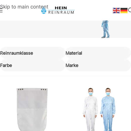
Skip to main content
Bekleidung
Reinraumklasse
Material
Mehrweg-
Farbe
Marke
Reinraumkleidung
Waschbare Bekleidung für Reinräume