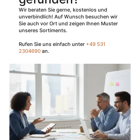
Verkaufspreis
aller Produkte
Wir beraten Sie gerne, kostenlos und
der Marke
unverbindlich! Auf Wunsch besuchen wir
InSpec von
Sie auch vor Ort und zeigen Ihnen Muster
Redditch
unseres Sortiments.
Medical.
Rufen Sie uns einfach unter
+49 531
Zum Einlösen
2304690
an.
geben Sie den
Gutschein im
Warenkorb oder
an der Kasse
ein.
Der Gutschein ist
nur einmal pro
Kunde
einsetzbar und
nicht
kombinierbar mit
anderen
Rabatten oder