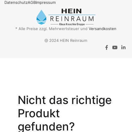
Datenschutz
AGB
Impressum
* Alle Preise zzgl. Mehrwertsteuer und
Versandkosten
@ 2024 HEIN Reinraum
Aktionsangebot
Mit dem
Gutschein-Code
Nicht das richtige
INSPEC30
erhalten Sie
30
Produkt
% Rabatt
auf
den Netto-
gefunden?
Verkaufspreis