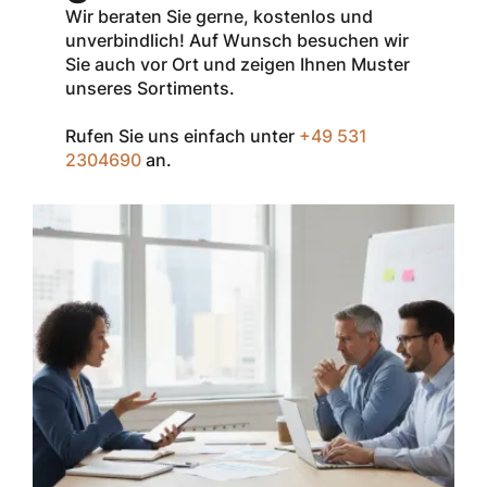
aller Produkte
Wir beraten Sie gerne, kostenlos und
der Marke
unverbindlich! Auf Wunsch besuchen wir
InSpec von
Sie auch vor Ort und zeigen Ihnen Muster
Redditch
unseres Sortiments.
Medical.
Rufen Sie uns einfach unter
+49 531
Zum Einlösen
2304690
an.
geben Sie den
Gutschein im
Warenkorb oder
an der Kasse
ein.
Der Gutschein ist
nur einmal pro
Kunde
einsetzbar und
nicht
kombinierbar mit
anderen
Rabatten oder
bestehenden