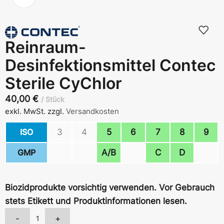
Reinraum-
Desinfektionsmittel Contec
Sterile CyChlor
40,00
€
Stück
exkl. MwSt.
zzgl.
Versandkosten
ISO
3
4
5
6
7
8
9
GMP
A/B
C
D
Biozidprodukte vorsichtig verwenden. Vor Gebrauch
stets Etikett und Produktinformationen lesen.
-
+