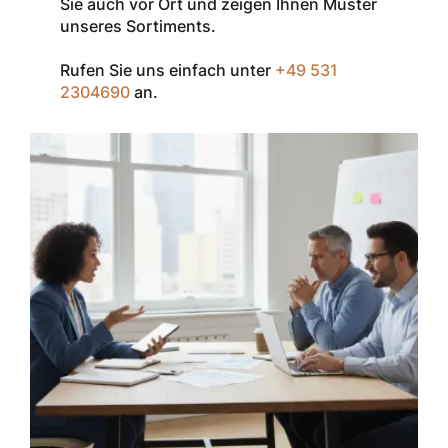
Sie auch vor Ort und zeigen Ihnen Muster
Redditch
unseres Sortiments.
Medical.
Rufen Sie uns einfach unter
+49 531
Zum Einlösen
2304690
an.
geben Sie den
Gutschein im
Warenkorb oder
an der Kasse
ein.
Der Gutschein ist
nur einmal pro
Kunde
einsetzbar und
nicht
kombinierbar mit
anderen
Rabatten oder
bestehenden
Sonderkonditionen.
Jetzt schnell