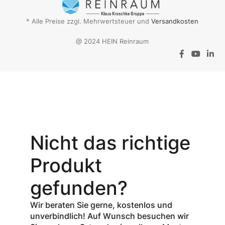
* Alle Preise zzgl. Mehrwertsteuer und
Versandkosten
@ 2024 HEIN Reinraum
Aktionsangebot
Mit dem
Gutschein-Code
Nicht das richtige
INSPEC30
erhalten Sie
30
Produkt
% Rabatt
auf
den Netto-
gefunden?
Verkaufspreis
aller Produkte
Wir beraten Sie gerne, kostenlos und
der Marke
unverbindlich! Auf Wunsch besuchen wir
InSpec von