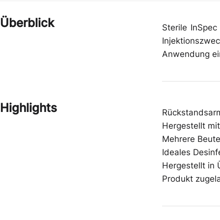
Schutzbrillen
Schuhe
Überblick
Sterile InSpec
Injektionszwe
Anwendung ein
Zwischenbekleidung
Gehörschutz
Highlights
Rückstandsarm
Hergestellt mi
Mehrere Beutel
Ideales Desinf
Hergestellt i
Produkt zugel