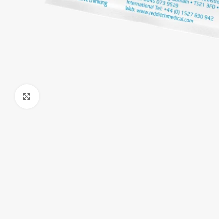
Klick zum Vergrößern
Handschuhe
Hauben
Overalls & Kittel
Schürzen