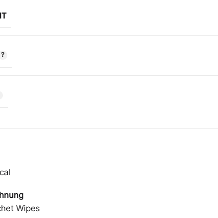
HT
cal
chnung
chet Wipes