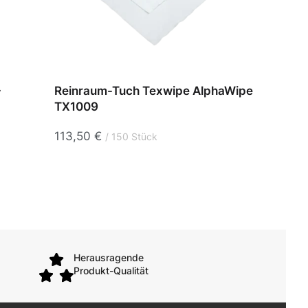
-
Reinraum-Tuch Texwipe AlphaWipe
Reinr
TX1009
NW 6
113,50
€
18,0
150 Stück
Herausragende
Produkt-Qualität