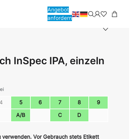
Angebot
anfordern
h InSpec IPA, einzeln
ei
4
5
6
7
8
9
A/B
C
D
g verwenden. Vor Gebrauch stets Etikett