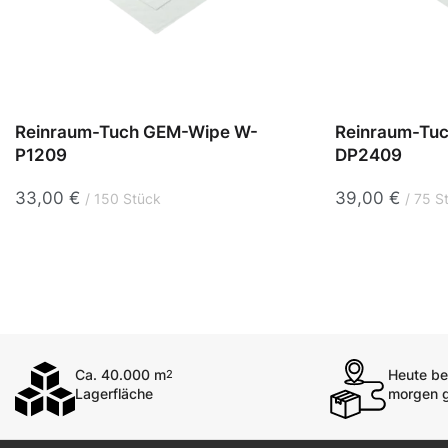
Reinraum-Tuch GEM-Wipe W-
Reinraum-Tu
P1209
DP2409
33,00
€
39,00
€
150 Stück
75 S
Ca. 40.000 m
Heute bes
2
Lagerfläche
morgen g