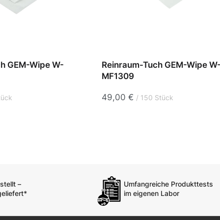
ch GEM-Wipe W-
Reinraum-Tuch GEM-Wipe W
MF1309
49,00
€
tück
150 Stück
tellt –
Umfangreiche Produkttests
eliefert*
im eigenen Labor