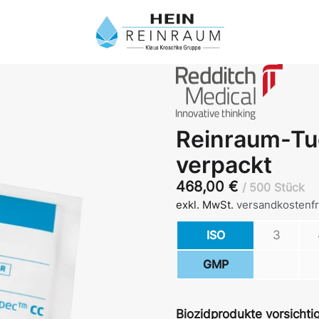
Reinraum-Tuc
verpackt
468,00
€
500 Stück
exkl. MwSt.
versandkostenfr
ISO
3
GMP
Biozidprodukte vorsichti