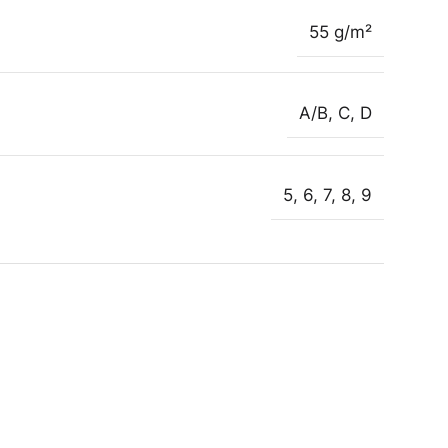
55 g/m²
A/B
,
C
,
D
5
,
6
,
7
,
8
,
9