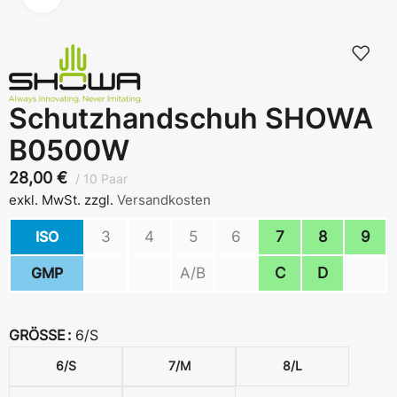
Schutzhandschuh SHOWA
B0500W
28,00
€
10 Paar
exkl. MwSt.
zzgl.
Versandkosten
ISO
3
4
5
6
7
8
9
GMP
A/B
C
D
GRÖSSE
6/S
6/S
7/M
8/L