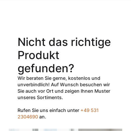
Aktionsangebot
Mit dem
Gutschein-Code
Nicht das richtige
INSPEC30
erhalten Sie
30
Produkt
% Rabatt
auf
den Netto-
gefunden?
Verkaufspreis
aller Produkte
Wir beraten Sie gerne, kostenlos und
der Marke
unverbindlich! Auf Wunsch besuchen wir
InSpec von
Sie auch vor Ort und zeigen Ihnen Muster
Redditch
unseres Sortiments.
Medical.
Rufen Sie uns einfach unter
+49 531
Zum Einlösen
2304690
an.
geben Sie den
Gutschein im
Warenkorb oder