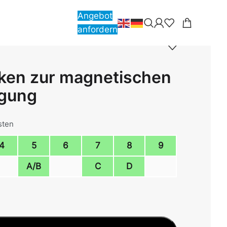
Angebot
anfordern
ken zur magnetischen
gung
sten
4
5
6
7
8
9
A/B
C
D