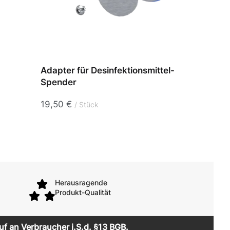
Adapter für Desinfektionsmittel-
Dista
Spender
Magne
19,50
€
22,5
Stück
Herausragende
Produkt-Qualität
uf an Verbraucher i.S.d. §13 BGB.