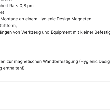
Überschuhe
heit Ra < 0,8 µm
et
r Montage an einem Hygienic Design Magneten
tiftform,
Mehrweg-
ängen von Werkzeug und Equipment mit kleiner Befest
Bekleidung
ken zur magnetischen Wandbefestigung (Hygienic Desi
g enthalten!)