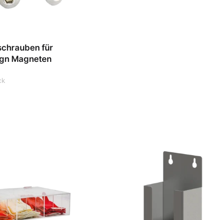
schrauben für
ign Magneten
ck