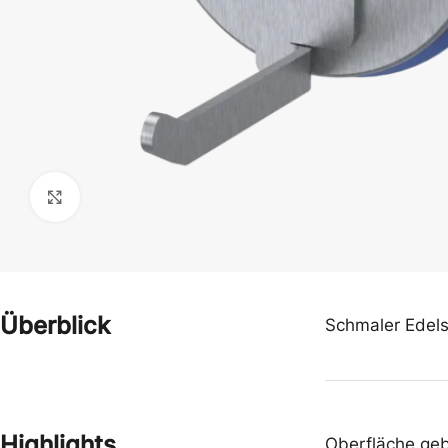
Klick zum Vergrößern
Handschuhe
Hauben
Überblick
Schmaler Edel
Overalls & Kittel
Schürzen
Highlights
Oberfläche geb