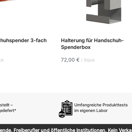
huhspender 3-fach
Halterung für Handschuh-
Spenderbox
72,00
€
ck
Stück
tellt –
Umfangreiche Produkttests
eliefert*
im eigenen Labor
de, Freiberufler und öffentliche Institutionen. Kein Verka