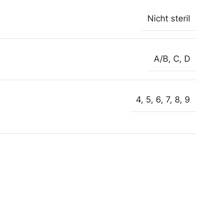
Nicht steril
A/B
,
C
,
D
4
,
5
,
6
,
7
,
8
,
9