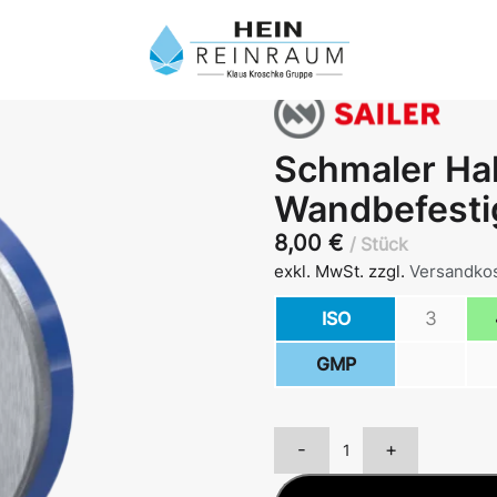
Schmaler Ha
Wandbefesti
8,00
€
Stück
exkl. MwSt.
zzgl.
Versandko
ISO
3
GMP
-
+