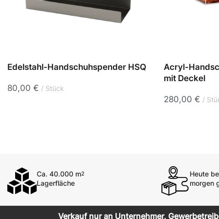
Edelstahl-Handschuhspender HSQ
Acryl-Handsc
mit Deckel
80,00
€
Stück
280,00
€
Stü
Ca. 40.000 m
Heute bes
2
Lagerfläche
morgen g
Verkauf nur an Unternehmer, Gewerbetreiben