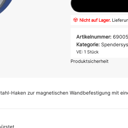
Nicht auf Lager.
Lieferun
Artikelnummer:
6900
Kategorie:
Spendersy
VE: 1
Stück
Produktsicherheit
Atem- &
Mundschutz
stahl-Haken zur magnetischen Wandbefestigung mit ei
Ärmelschoner
ürstet