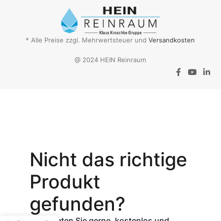
* Alle Preise zzgl. Mehrwertsteuer und
Versandkosten
@ 2024 HEIN Reinraum
Aktionsangebot
Mit dem
Gutschein-Code
Nicht das richtige
INSPEC30
erhalten Sie
30
Produkt
% Rabatt
auf
den Netto-
gefunden?
Verkaufspreis
aller Produkte
Wir beraten Sie gerne, kostenlos und