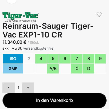
Reinraum-Sauger Tiger-
Vac EXP1-10 CR
11.340,00
€
Stück
exkl. MwSt.
versandkostenfrei
ISO
3
4
5
6
7
8
9
GMP
A/B
C
D
-
+
In den Warenkorb