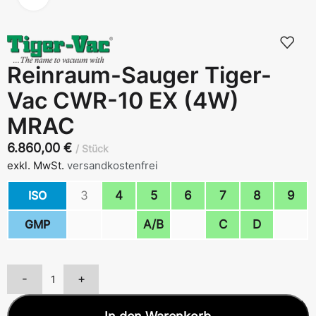
Reinraum-Sauger Tiger-
Vac CWR-10 EX (4W)
MRAC
6.860,00
€
Stück
exkl. MwSt.
versandkostenfrei
ISO
3
4
5
6
7
8
9
GMP
A/B
C
D
-
+