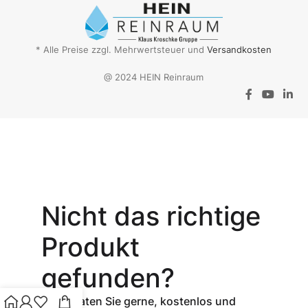
* Alle Preise zzgl. Mehrwertsteuer und
Versandkosten
@ 2024 HEIN Reinraum
Aktionsangebot
Mit dem
Gutschein-Code
Nicht das richtige
INSPEC30
erhalten Sie
30
Produkt
% Rabatt
auf
den Netto-
gefunden?
Verkaufspreis
aller Produkte
Wir beraten Sie gerne, kostenlos und