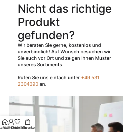
Gutschein-Code
Nicht das richtige
INSPEC30
erhalten Sie
30
Produkt
% Rabatt
auf
den Netto-
gefunden?
Verkaufspreis
aller Produkte
Wir beraten Sie gerne, kostenlos und
der Marke
unverbindlich! Auf Wunsch besuchen wir
InSpec von
Sie auch vor Ort und zeigen Ihnen Muster
Redditch
unseres Sortiments.
Medical.
Rufen Sie uns einfach unter
+49 531
Zum Einlösen
2304690
an.
geben Sie den
Gutschein im
Warenkorb oder
an der Kasse
ein.
Der Gutschein ist
nur einmal pro
tartseite
Mein Konto
Merkliste
Warenkorb