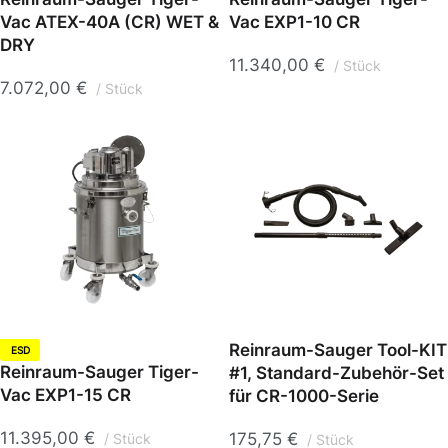
Vac ATEX-40A (CR) WET &
Vac EXP1-10 CR
DRY
11.340,00
€
Stück
7.072,00
€
Stück
Reinraum-Sauger Tool-KIT
ESD
Reinraum-Sauger Tiger-
#1, Standard-Zubehör-Set
Vac EXP1-15 CR
für CR-1000-Serie
11.395,00
€
175,75
€
Stück
Stück