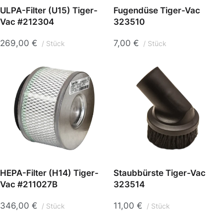
ULPA-Filter (U15) Tiger-
Fugendüse Tiger-Vac
Vac #212304
323510
269,00
€
7,00
€
Stück
Stück
HEPA-Filter (H14) Tiger-
Staubbürste Tiger-Vac
Vac #211027B
323514
346,00
€
11,00
€
Stück
Stück