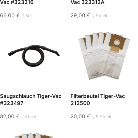
Vac #323316
Vac 323312A
66,00
€
29,00
€
Set
Stück
Saugschlauch Tiger-Vac
Filterbeutel Tiger-Vac
#323497
212500
82,00
€
20,00
€
Stück
5 Stück